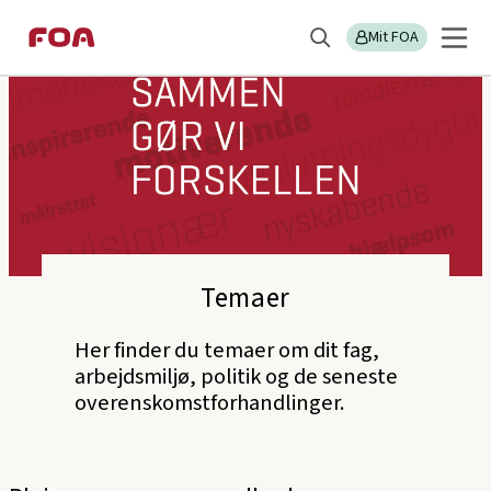
Gå
Gå
til
til
Mit FOA
Søg
hovedindhold
hovedmenu
Temaer
Her finder du temaer om dit fag,
arbejdsmiljø, politik og de seneste
overenskomstforhandlinger.