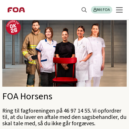
Gå
Gå
Sektions
FOA Horsens
til
til
Mit FOA
menu
Søg
hovedindhold
hovedmenu
FOA Horsens
Ring til fagforeningen på 46 97 14 55. Vi opfordrer
til, at du laver en aftale med den sagsbehandler, du
skal tale med, så du ikke går forgæves.