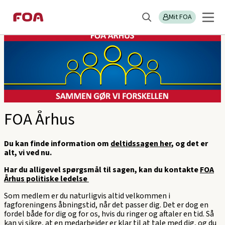
Gå
Gå
Sektions
FOA Århus
til
til
Mit FOA
menu
Søg
hovedindhold
hovedmenu
FOA Århus
Du kan finde information om
deltidssagen her
, og det er
alt, vi ved nu.
Har du alligevel spørgsmål til sagen, kan du kontakte
FOA
Århus politiske ledelse
Som medlem er du naturligvis altid velkommen i
fagforeningens åbningstid, når det passer dig. Det er dog en
fordel både for dig og for os, hvis du ringer og aftaler en tid. Så
kan vi sikre, at en medarbejder er klar til at tale med dig, og du