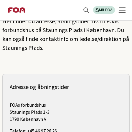
Gå
Gå
Kontakt FOAs forbundshus
til
til
Mit FOA
Søg
hovedindhold
hovedmenu
Her finder du adresse, åbningstider mv. til FOAs
forbundshus på Staunings Plads i København. Du
kan også finde kontaktinfo om ledelse/direktion på
Staunings Plads.
Adresse og åbningstider
FOAs forbundshus
Staunings Plads 1-3
1790 København V
Telefon: +45 46 97 26 26