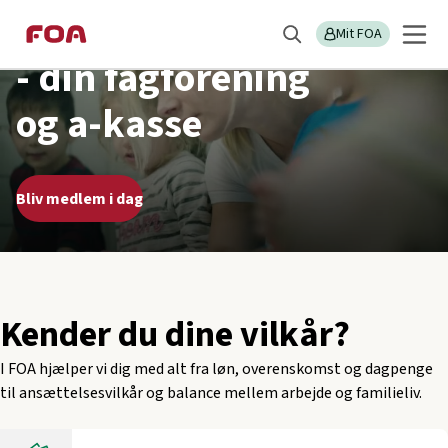
Gå
Gå
forskellen
til
til
Mit FOA
Søg
hovedindhold
hovedmenu
- din fagforening
og a-kasse
Bliv medlem i dag
Kender du dine vilkår?
I FOA hjælper vi dig med alt fra løn, overenskomst og dagpenge
til ansættelsesvilkår og balance mellem arbejde og familieliv.