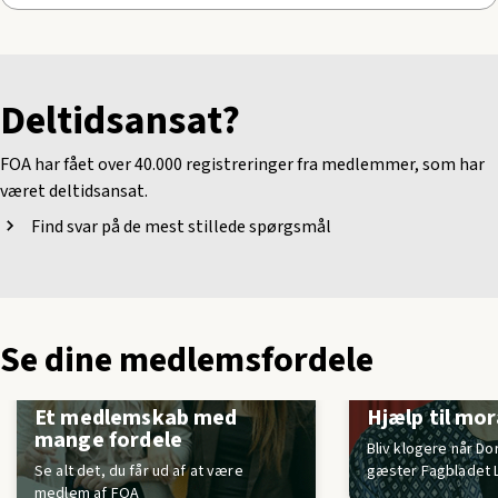
Deltidsansat?
FOA har fået over 40.000 registreringer fra medlemmer, som har
været deltidsansat.
Find svar på de mest stillede spørgsmål
Se dine medlemsfordele
Et medlemskab med
Hjælp til mor
mange fordele
Bliv klogere når D
Se alt det, du får ud af at være
gæster Fagbladet 
medlem af FOA