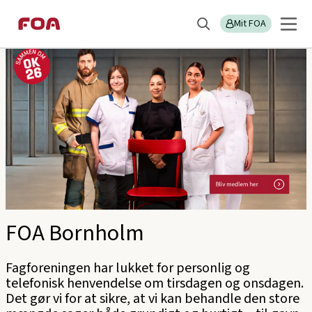
Gå
Gå
Sektions
FOA Bornholm
til
til
Mit FOA
menu
Søg
hovedindhold
hovedmenu
FOA Bornholm
Fagforeningen har lukket for personlig og
telefonisk henvendelse om tirsdagen og onsdagen.
Det gør vi for at sikre, at vi kan behandle den store