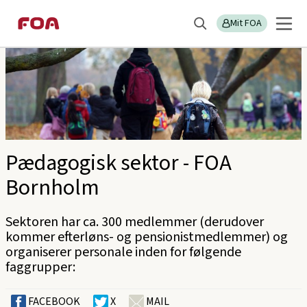
Gå
Gå
Sektions
FOA Bornholm
til
til
Mit FOA
menu
Søg
hovedindhold
hovedmenu
Pædagogisk sektor - FOA
Bornholm
Sektoren har ca. 300 medlemmer (derudover
kommer efterløns- og pensionistmedlemmer) og
organiserer personale inden for følgende
faggrupper:
FACEBOOK
X
MAIL