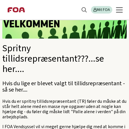
Gå
Gå
Sektions
FOA Vendsyssel
til
til
Mit FOA
menu
Søg
hovedindhold
hovedmenu
Spritny
tillidsrepræsentant???...se
her....
Hvis du lige er blevet valgt til tillidsrepræsentant -
så se her....
Hvis du er spritny tillidsrepræsentant (TR) føler du måske at du
står helt alene med en masse nye opgaver uden at nogle kan
hjælpe dig - du føler dig måske lidt "Palle alene i verden" på din
arbejdsplads.
I FOA Vendsyssel vil vi meget gerne hjælpe dig med at komme i