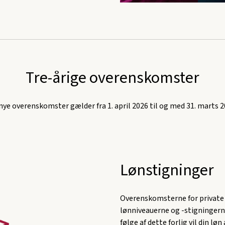
Tre-årige overenskomster
nye overenskomster gælder fra 1. april 2026 til og med 31. marts 2
Lønstigninger
Overenskomsterne for private 
lønniveauerne og -stigninge
følge af dette forlig vil din lø