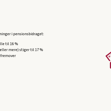
igninger i pensionsbidraget:
le til 16 %
ller mere) stiger til 17 %
 fremover