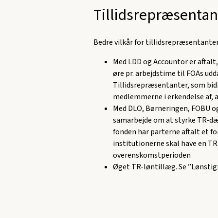
Tillidsrepræsentan
Bedre vilkår for tillidsrepræsentanter
Med LDD og Accountor er aftalt,
øre pr. arbejdstime til FOAs ud
Tillidsrepræsentanter, som bidr
medlemmerne i erkendelse af, at
Med DLO, Børneringen, FOBU og 
samarbejde om at styrke TR-dækn
fonden har parterne aftalt et f
institutionerne skal have en TR
overenskomstperioden
Øget TR-løntillæg. Se ”Lønstig