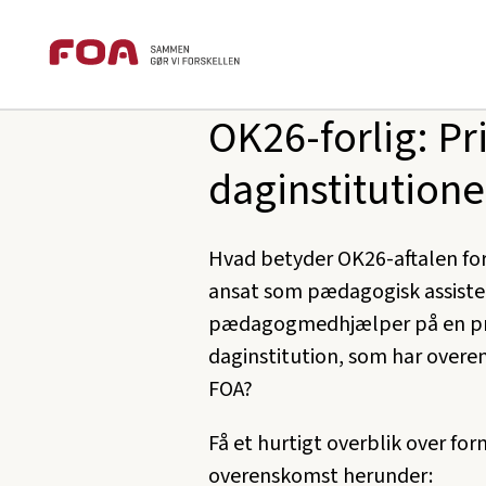
Brødkrummesti
Gå
Gå
foa.dk
Temaer
OK-forhandlinger
til
til
hovedindhold
hovedmenu
OK26-forlig: Pr
daginstitutione
Hvad betyder OK26-aftalen for 
ansat som pædagogisk assisten
pædagogmedhjælper på en pr
daginstitution, som har over
FOA?
Få et hurtigt overblik over forn
overenskomst herunder: