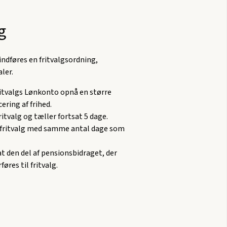
g
 indføres en fritvalgsordning,
ler.
itvalgs Lønkonto opnå en større
cering af frihed.
 fritvalg og tæller fortsat 5 dage.
 i fritvalg med samme antal dage som
t den del af pensionsbidraget, der
øres til fritvalg.