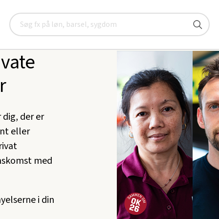
OK26
Forlig: Private daginstitutioner
Søg
ivate
r
dig, der er
t eller
ivat
enskomst med
yelserne i din