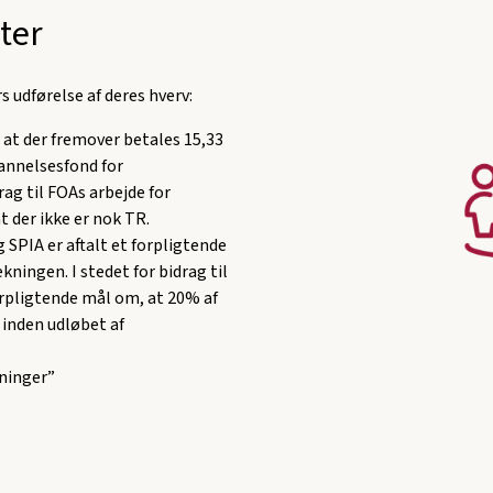
ter
s udførelse af deres hverv:
 at der fremover betales 15,33
dannelsesfond for
ag til FOAs arbejde for
 der ikke er nok TR.
SPIA er aftalt et forpligtende
ingen. I stedet for bidrag til
orpligtende mål om, at 20% af
 inden udløbet af
ninger”