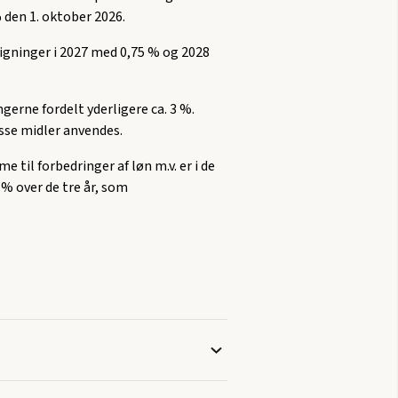
 den 1. oktober 2026.
igninger i 2027 med 0,75 % og 2028
gerne fordelt yderligere ca. 3 %.
sse midler anvendes.
il forbedringer af løn m.v. er i de
 % over de tre år, som