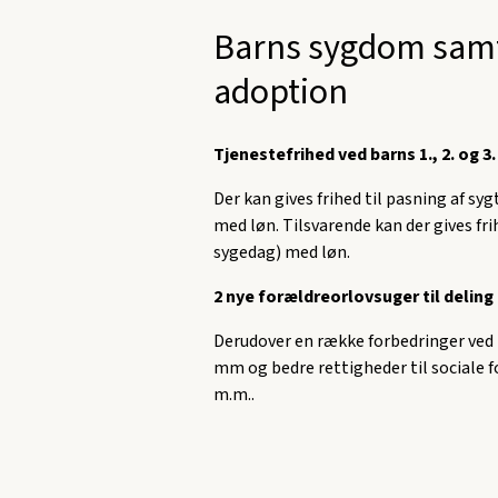
Barns sygdom samt
adoption
Tjenestefrihed ved barns 1., 2. og 3
Der kan gives frihed til pasning af sygt
med løn. Tilsvarende kan der gives fr
sygedag) med løn.
2 nye forældreorlovsuger til delin
Derudover en række forbedringer ved
mm og bedre rettigheder til sociale 
m.m..