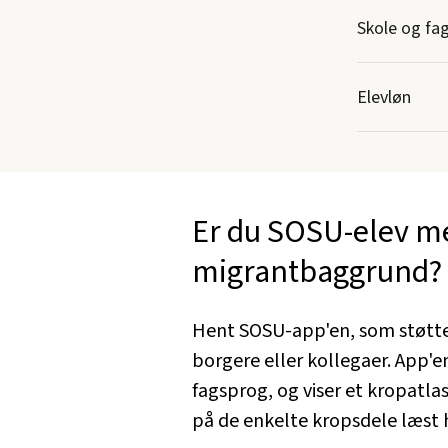
Skole og fa
Elevløn
Er du SOSU-elev m
migrantbaggrund?
Hent SOSU-app'en, som støtte
borgere eller kollegaer. App'
fagsprog, og viser et kropatla
på de enkelte kropsdele læst h