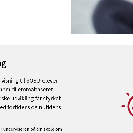
ag
visning til SOSU-elever
ennem dilemmabaseret
iske udvikling får styrket
med fortidens og nutidens
er underviseren på din skole om