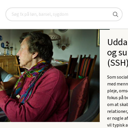
Jeg vil gerne i gang med en uddannelse
Social- og sundheds
Søg
Uddan
og s
(SSH
Som social
med mennes
pleje, oms
fokus på b
om at skab
relationer
er nogle af
vil typisk