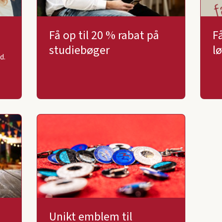
Få op til 20 % rabat på
F
studiebøger
l
d.
Unikt emblem til