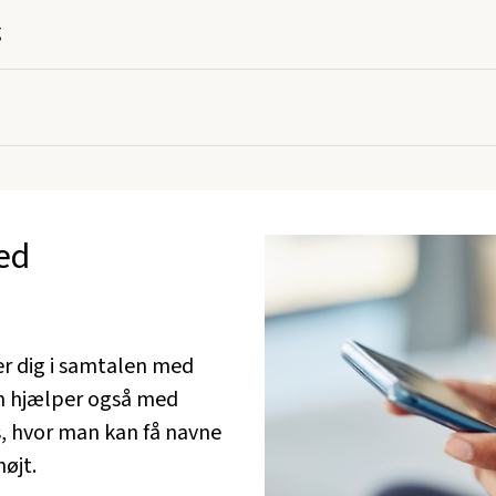
g
ed
r dig i samtalen med
en hjælper også med
s, hvor man kan få navne
øjt.