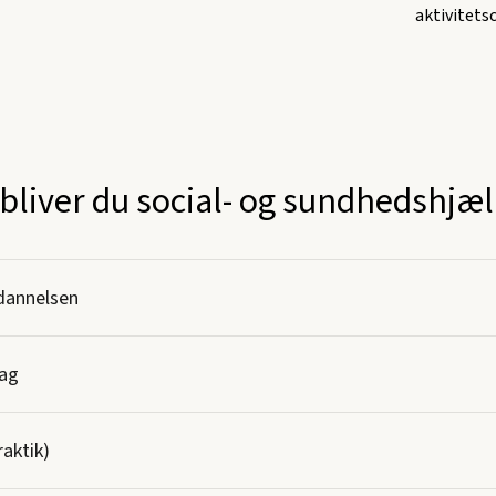
aktivitetsc
bliver du social- og sundhedshjæ
dannelsen
ag
aktik)