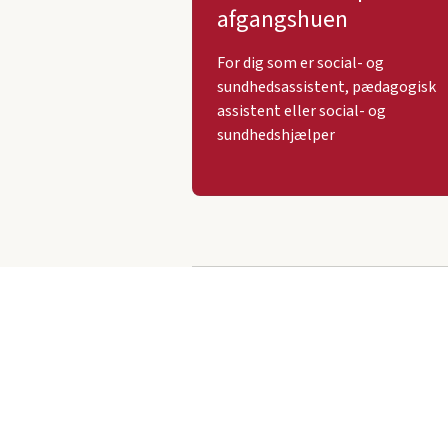
afgangshuen
For dig som er social- og
sundhedsassistent, pædagogisk
assistent eller social- og
sundhedshjælper