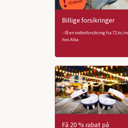
Billige forsikringer
- få en indboforsikring fra 72 kr./m
hos Alka
Få 20 % rabat på