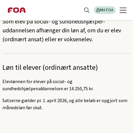
Gå
Gå
Elevløn: Social- og sundhedshjælper
til
til
Mit FOA
Søg
hovedindhold
hovedmenu
Som elev på social- og sundhedshjælper-
uddannelsen afhænger din løn af, om du er elev
(ordinært ansat) eller er voksenelev.
Løn til elever (ordinært ansatte)
Elevlønnen for elever på social- og
sundhedshjælperuddannelsen er 14.250,75 kr.
Satserne gælder pr. 1. april 2026, og alle beløb er opgjort som
månedsløn før skat.