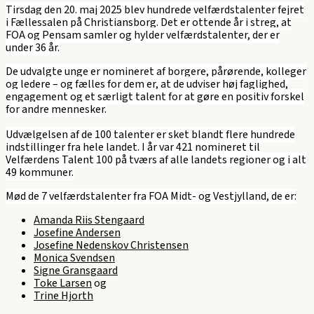
Tirsdag den 20. maj 2025 blev hundrede velfærdstalenter fejret
i Fællessalen på Christiansborg. Det er ottende år i streg, at
FOA og Pensam samler og hylder velfærdstalenter, der er
under 36 år.
De udvalgte unge er nomineret af borgere, pårørende, kolleger
og ledere – og fælles for dem er, at de udviser høj faglighed,
engagement og et særligt talent for at gøre en positiv forskel
for andre mennesker.
Udvælgelsen af de 100 talenter er sket blandt flere hundrede
indstillinger fra hele landet. I år var 421 nomineret til
Velfærdens Talent 100 på tværs af alle landets regioner og i alt
49 kommuner.
Mød de 7 velfærdstalenter fra FOA Midt- og Vestjylland, de er:
Amanda Riis Stengaard
Josefine Andersen
Josefine Nedenskov Christensen
Monica Svendsen
Signe Gransgaard
Toke Larsen
og
Trine Hjorth