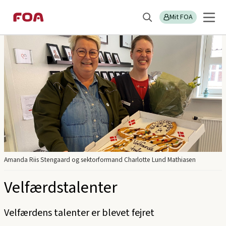
Gå
Gå
Sektions
FOA Midt- og Vestjylland
til
til
Mit FOA
menu
Søg
hovedindhold
hovedmenu
Amanda Riis Stengaard og sektorformand Charlotte Lund Mathiasen
Velfærdstalenter
Velfærdens talenter er blevet fejret