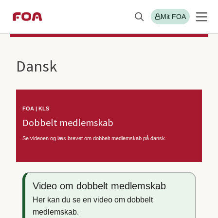
Gå
Gå
Mit FOA
Søg
til
til
Sektions
FOA/KLS
hovedindhold
hovedmenu
menu
Dansk
FOA | KLS
Dobbelt medlemskab
Se videoen og læs brevet om dobbelt medlemskab på dansk.
Video om dobbelt medlemskab
Her kan du se en video om dobbelt
medlemskab.