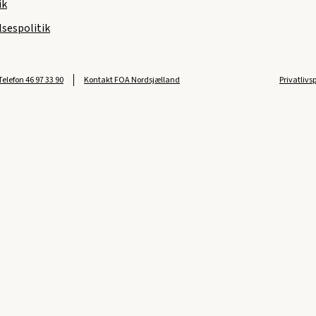
ik
sespolitik
Telefon
46 97 33 90
Kontakt FOA Nordsjælland
Privatlivs