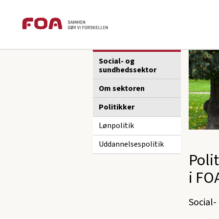
Brødkrummesti
Gå
Gå
foa.dk
Fagforening
FOA Nordsjæ
til
til
hovedindhold
hovedmenu
Sektions
FOA Nordsjælland
menu
Social- og
sundhedssektor
Om sektoren
Politikker
Lønpolitik
Uddannelsespolitik
Poli
i FO
Social-