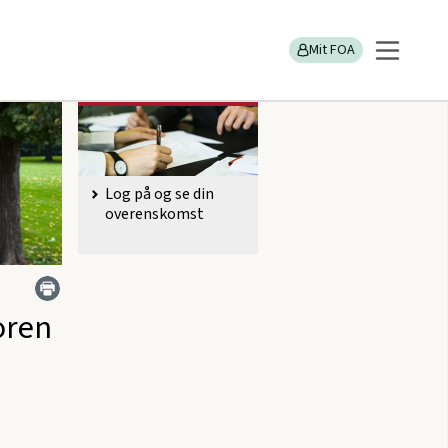
Mit FOA
Find din overenskomst
Log på og se din
overenskomst
oren