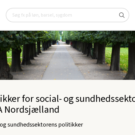
lland
Social- og sundhedssektor
Om sektoren
Politikker
Søg
tikker for social- og sundhedssekt
A Nordsjælland
 og sundhedssektorens politikker