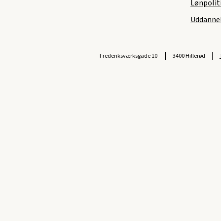
Lønpolit
Uddannel
Frederiksværksgade 10
3400 Hillerød