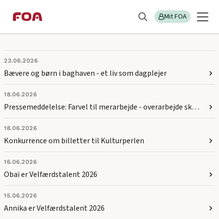
Gå
Gå
Sektions
FOA Midt- og Vestjylland
til
til
Mit FOA
menu
Søg
hovedindhold
hovedmenu
Nyt fra FOA Midt- og Vestjylland
23.06.2026
Bævere og børn i baghaven - et liv som dagplejer
18.06.2026
Pressemeddelelse: Farvel til merarbejde - overarbejde skal nu honoreres ens for alle på deltid og fuld tid
18.06.2026
Konkurrence om billetter til Kulturperlen
16.06.2026
Obai er Velfærdstalent 2026
15.06.2026
Annika er Velfærdstalent 2026