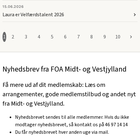
15.06.2026
Laura er Velfærdstalent 2026
1
2
3
4
5
6
7
8
9
10
Nyhedsbrev fra FOA Midt- og Vestjylland
Få mere ud af dit medlemskab: Læs om
arrangementer, gode medlemstilbud og andet nyt
fra Midt- og Vestjylland.
Nyhedsbrevet sendes til alle medlemmer. Hvis du ikke
modtager nyhedsbrevet, så kontakt os på 46 97 14 14
Du får nyhedsbrevet hver anden uge via mail.