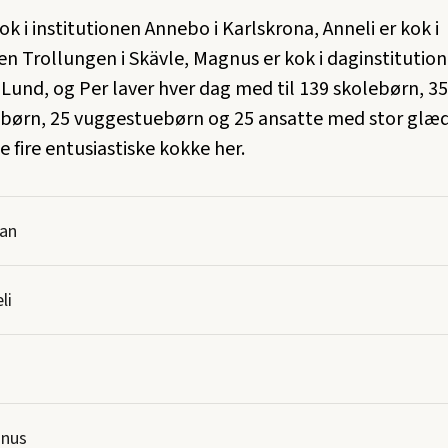
ok i institutionen Annebo i Karlskrona, Anneli er kok i
nen Trollungen i Skävle, Magnus er kok i daginstitutio
 Lund, og Per laver hver dag med til 139 skolebørn, 35
børn, 25 vuggestuebørn og 25 ansatte med stor glæ
 fire entusiastiske kokke her.
fan
li
nus