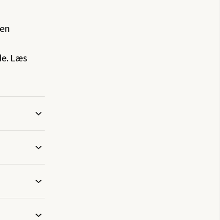
nen
de. Læs