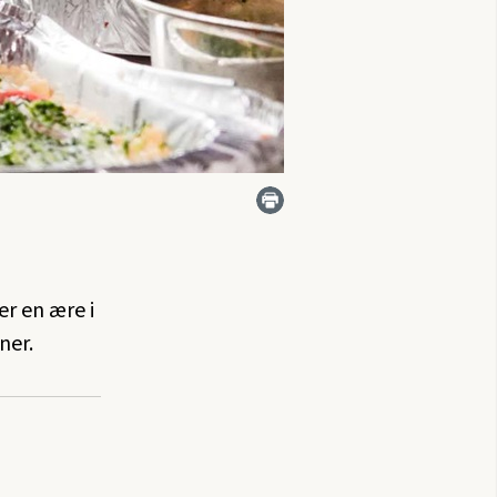
er en ære i
ner.