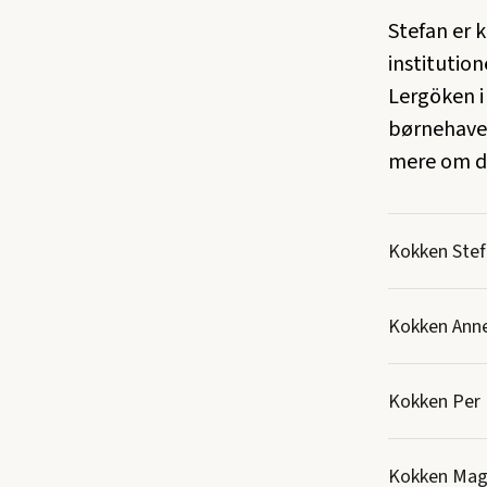
Stefan er k
institutio
Lergöken i
børnehave
mere om de
Kokken Ste
Kokken Anne
Kokken Per
Kokken Mag