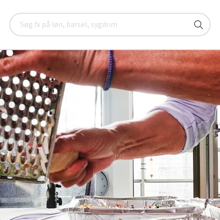
Sverige
Mød fire svenske kokke
Søg