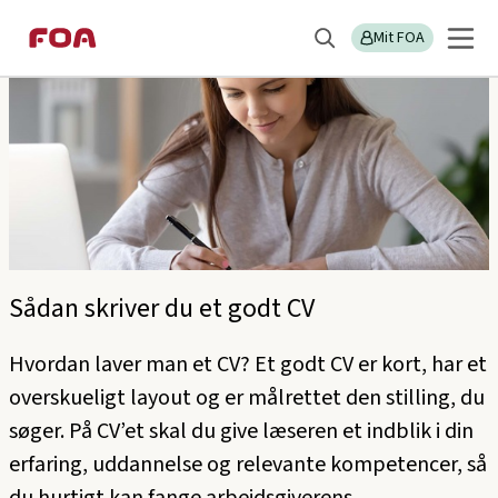
Gå
Gå
til
til
Mit FOA
Søg
hovedindhold
hovedmenu
Sådan skriver du et godt CV
Hvordan laver man et CV? Et godt CV er kort, har et
overskueligt layout og er målrettet den stilling, du
søger. På CV’et skal du give læseren et indblik i din
erfaring, uddannelse og relevante kompetencer, så