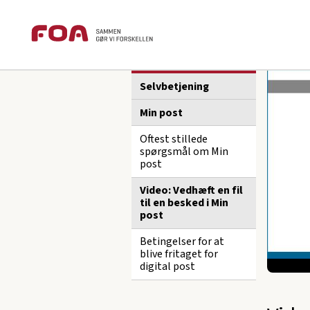
Brødkrummesti
Gå
Gå
foa.dk
Medlemsservice
Selvbetje
til
til
hovedindhold
hovedmenu
Sektions
Medlemsservice
menu
Selvbetjening
Min post
Oftest stillede
spørgsmål om Min
post
Video: Vedhæft en fil
til en besked i Min
post
Betingelser for at
blive fritaget for
digital post