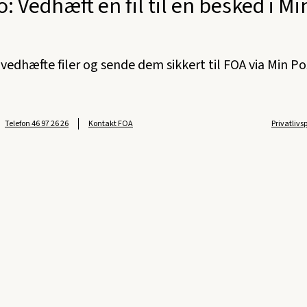
o: Vedhæft en fil til en besked i Mi
vedhæfte filer og sende dem sikkert til FOA via Min Po
Telefon
46 97 26 26
Kontakt FOA
Privatlivs