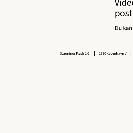
Vide
post
Du kan 
Staunings Plads 1-3
1790 København V