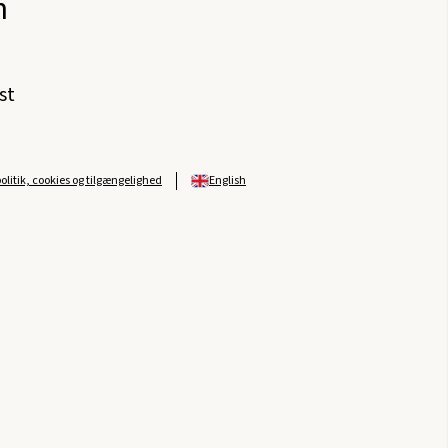
n
st
politik, cookies og tilgængelighed
English