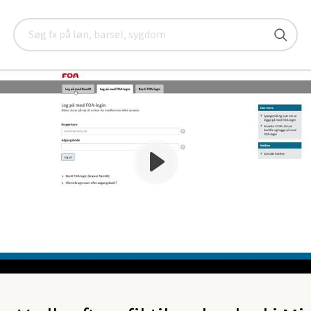
ning
Min post
Video: Vedhæft en fil til en besked i Min post
Søg