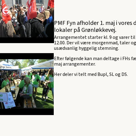
PMF Fyn afholder 1. maj i vores d
lokaler på Grønløkkevej.
Arrangementet starter kl. 9 og varer til k
12.00. Der vil være morgenmad, taler o
usædvanlig hyggelig stemning.
Efter følgende kan man deltage i FHs fæ
maj arrangementer.
Her deler vi telt med Bupl, SL og DS.