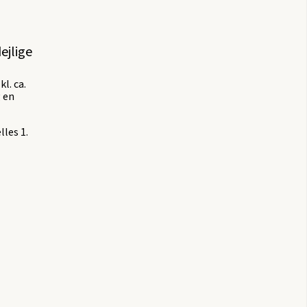
ejlige
l. ca.
g en
lles 1.