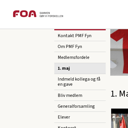
Brødkrummesti
Gå
Gå
foa.dk
Fagforening
PMF Fyn
1.
til
til
hovedindhold
hovedmenu
Sektions
PMF Fyn
menu
Kontakt PMF Fyn
Om PMF Fyn
Medlemsfordele
1. maj
Indmeld kollega og få
en gave
1. M
Bliv medlem
Generalforsamling
Elever