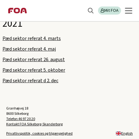
Gå
Gå
Sektions
FOA Silkeborg-Skanderborg
til
til
Mit FOA
menu
Søg
hovedindhold
hovedmenu
2021
Pæd sektor referat 4. marts
Pæd sektor referat 4. maj
Pæd sektor referat 26. august
Pæd sektor referat 5. oktober
Pæd sektor referat d 2. dec
Granhøjvej 18
8600 Silkeborg
Telefon
46 97 20 20
Kontakt FOA Silkeborg-Skanderborg
Privatlivspolitik, cookies og tilgængelighed
English