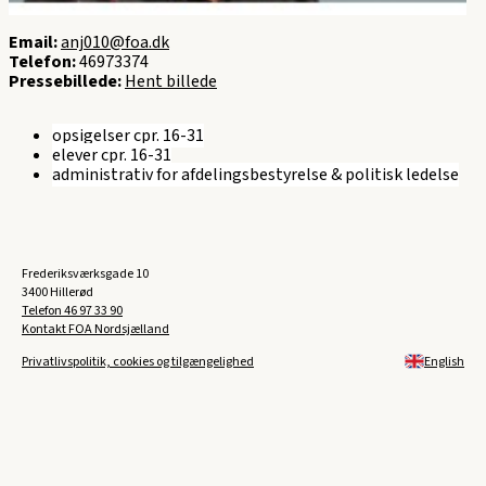
Email:
anj010@foa.dk
Telefon:
46973374
Pressebillede:
Hent billede
opsigelser cpr. 16-31
elever cpr. 16-31
administrativ for afdelingsbestyrelse & politisk ledelse
Frederiksværksgade 10
3400 Hillerød
Telefon
46 97 33 90
Kontakt FOA Nordsjælland
Privatlivspolitik, cookies og tilgængelighed
English