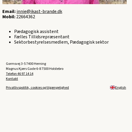
Email:
innie@ikast-brande.dk
Mobil:
22664362
Pædagogisk assistent
Fælles Tillidsrepræsentant
Sektorbestyrelsesmedlem, Pædagogisk sektor
Gormsvej 3-5 7400 Herning
Magnus Kjærs Gade 6-8 7500 Holstebro
Telefon
46 97 14 14
Kontakt
Privatlivspolitik, cookies og tilgængelighed
English