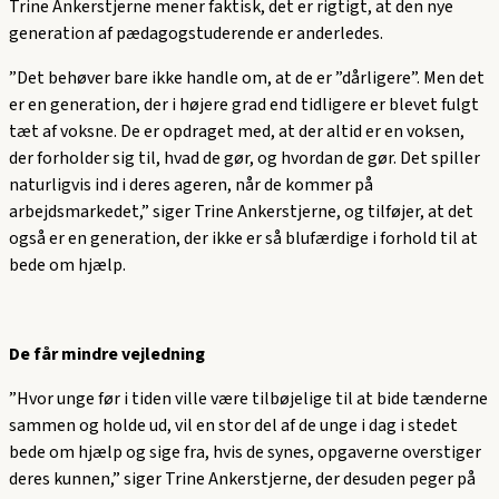
Trine Ankerstjerne mener faktisk, det er rigtigt, at den nye
generation af pædagogstuderende er anderledes.
”Det behøver bare ikke handle om, at de er ”dårligere”. Men det
er en generation, der i højere grad end tidligere er blevet fulgt
tæt af voksne. De er opdraget med, at der altid er en voksen,
der forholder sig til, hvad de gør, og hvordan de gør. Det spiller
naturligvis ind i deres ageren, når de kommer på
arbejdsmarkedet,” siger Trine Ankerstjerne, og tilføjer, at det
også er en generation, der ikke er så blufærdige i forhold til at
bede om hjælp.
De får mindre vejledning
”Hvor unge før i tiden ville være tilbøjelige til at bide tænderne
sammen og holde ud, vil en stor del af de unge i dag i stedet
bede om hjælp og sige fra, hvis de synes, opgaverne overstiger
deres kunnen,” siger Trine Ankerstjerne, der desuden peger på