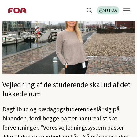
Gå
Gå
til
til
Mit FOA
Søg
hovedindhold
hovedmenu
Vejledning af de studerende skal ud af det
lukkede rum
Dagtilbud og pædagogstuderende slår sig på
hinanden, fordi begge parter har urealistiske
forventninger. ”Vores vejledningssystem passer