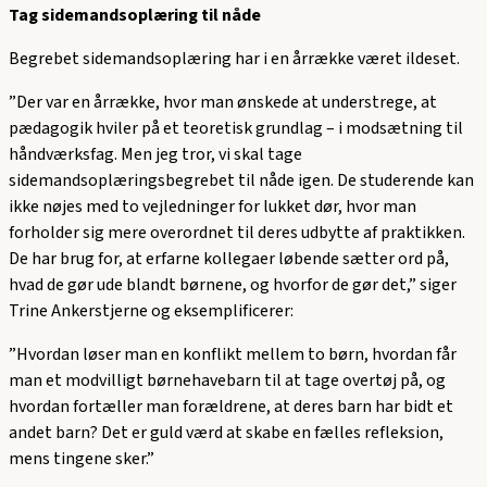
Tag sidemandsoplæring til nåde
Begrebet sidemandsoplæring har i en årrække været ildeset.
”Der var en årrække, hvor man ønskede at understrege, at
pædagogik hviler på et teoretisk grundlag – i modsætning til
håndværksfag. Men jeg tror, vi skal tage
sidemandsoplæringsbegrebet til nåde igen. De studerende kan
ikke nøjes med to vejledninger for lukket dør, hvor man
forholder sig mere overordnet til deres udbytte af praktikken.
De har brug for, at erfarne kollegaer løbende sætter ord på,
hvad de gør ude blandt børnene, og hvorfor de gør det,” siger
Trine Ankerstjerne og eksemplificerer:
”Hvordan løser man en konflikt mellem to børn, hvordan får
man et modvilligt børnehavebarn til at tage overtøj på, og
hvordan fortæller man forældrene, at deres barn har bidt et
andet barn? Det er guld værd at skabe en fælles refleksion,
mens tingene sker.”