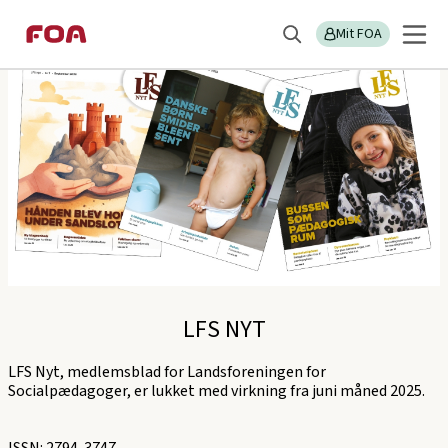
Gå
Gå
Sektions
LFS
til
til
Mit FOA
menu
Søg
hovedindhold
hovedmenu
LFS NYT
LFS Nyt, medlemsblad for Landsforeningen for
Socialpædagoger, er lukket med virkning fra juni måned 2025.
ISSN: 2794-3747