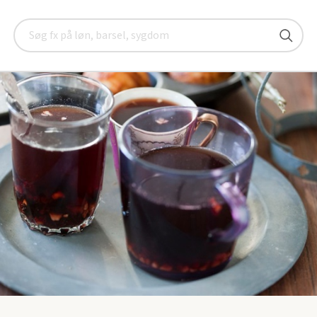
en
Seniorklubberne
Kolding
Arrangementer
Julehygge 
Søg