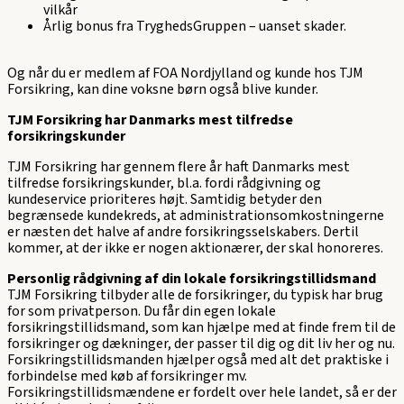
vilkår
Årlig bonus fra TryghedsGruppen – uanset skader.
Og når du er medlem af FOA Nordjylland og kunde hos TJM
Forsikring, kan dine voksne børn også blive kunder.
TJM Forsikring har Danmarks mest tilfredse
forsikringskunder
TJM Forsikring har gennem flere år haft Danmarks mest
tilfredse forsikringskunder, bl.a. fordi rådgivning og
kundeservice prioriteres højt. Samtidig betyder den
begrænsede kundekreds, at administrationsomkostningerne
er næsten det halve af andre forsikringsselskabers. Dertil
kommer, at der ikke er nogen aktionærer, der skal honoreres.
Personlig rådgivning af din lokale forsikringstillidsmand
TJM Forsikring tilbyder alle de forsikringer, du typisk har brug
for som privatperson. Du får din egen lokale
forsikringstillidsmand, som kan hjælpe med at finde frem til de
forsikringer og dækninger, der passer til dig og dit liv her og nu.
Forsikringstillidsmanden hjælper også med alt det praktiske i
forbindelse med køb af forsikringer mv.
Forsikringstillidsmændene er fordelt over hele landet, så er der