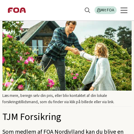
Gå
Gå
Sektions
FOA Nordjylland
til
til
Mit FOA
menu
Søg
hovedindhold
hovedmenu
Læs mere, beregn selv din pris, eller bliv kontaktet af din lokale
forsikringstillidsmand, som du finder via klik på billede eller via link.
TJM Forsikring
Som medlem af FOA Nordjylland kan du blive en