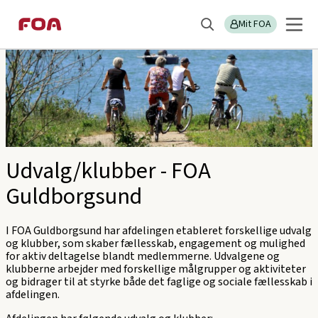
Gå
Gå
Sektions
FOA Guldborgsund
til
til
Mit FOA
menu
Søg
hovedindhold
hovedmenu
Udvalg/klubber - FOA
Guldborgsund
I FOA Guldborgsund har afdelingen etableret forskellige udvalg
og klubber, som skaber fællesskab, engagement og mulighed
for aktiv deltagelse blandt medlemmerne. Udvalgene og
klubberne arbejder med forskellige målgrupper og aktiviteter
og bidrager til at styrke både det faglige og sociale fællesskab i
afdelingen.