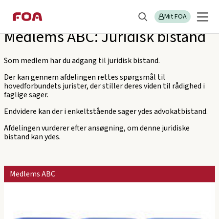
Gå
Gå
Sektions
FOA Frederikssund
til
til
Mit FOA
menu
Søg
hovedindhold
hovedmenu
Medlems ABC: Juridisk bistand
Som medlem har du adgang til juridisk bistand.
Der kan gennem afdelingen rettes spørgsmål til
hovedforbundets jurister, der stiller deres viden til rådighed i
faglige sager.
Endvidere kan der i enkeltstående sager ydes advokatbistand.
Afdelingen vurderer efter ansøgning, om denne juridiske
bistand kan ydes.
Medlems ABC