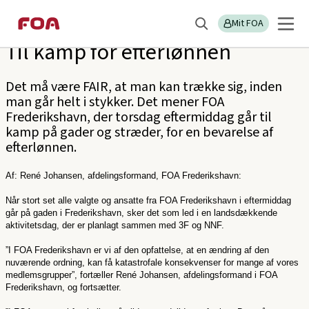
Gå
Gå
Sektions
FOA Frederikshavn
til
til
Mit FOA
menu
Søg
hovedindhold
hovedmenu
Til kamp for efterlønnen
Det må være FAIR, at man kan trække sig, inden
man går helt i stykker. Det mener FOA
Frederikshavn, der torsdag eftermiddag går til
kamp på gader og stræder, for en bevarelse af
efterlønnen.
Af: René Johansen, afdelingsformand, FOA Frederikshavn:
Når stort set alle valgte og ansatte fra FOA Frederikshavn i eftermiddag
går på gaden i Frederikshavn, sker det som led i en landsdækkende
aktivitetsdag, der er planlagt sammen med 3F og NNF.
”I FOA Frederikshavn er vi af den opfattelse, at en ændring af den
nuværende ordning, kan få katastrofale konsekvenser for mange af vores
medlemsgrupper”, fortæller René Johansen, afdelingsformand i FOA
Frederikshavn, og fortsætter.