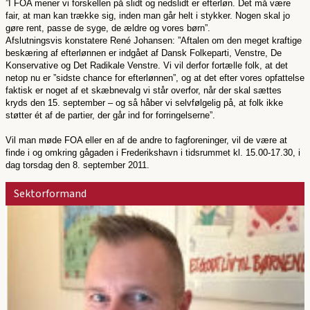
”I FOA mener vi forskellen på slidt og nedslidt er efterløn. Det må være
fair, at man kan trække sig, inden man går helt i stykker. Nogen skal jo
gøre rent, passe de syge, de ældre og vores børn”.
Afslutningsvis konstatere René Johansen: ”Aftalen om den meget kraftige
beskæring af efterlønnen er indgået af Dansk Folkeparti, Venstre, De
Konservative og Det Radikale Venstre. Vi vil derfor fortælle folk, at det
netop nu er ”sidste chance for efterlønnen”, og at det efter vores opfattelse
faktisk er noget af et skæbnevalg vi står overfor, når der skal sættes
kryds den 15. september – og så håber vi selvfølgelig på, at folk ikke
støtter ét af de partier, der går ind for forringelserne”.
Vil man møde FOA eller en af de andre to fagforeninger, vil de være at
finde i og omkring gågaden i Frederikshavn i tidsrummet kl. 15.00-17.30, i
dag torsdag den 8. september 2011.
Sektorformand