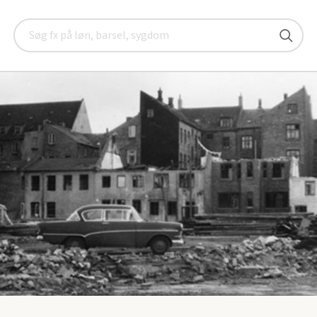
Arrangementer
Byvandring i Aarhus: Nygade
Søg