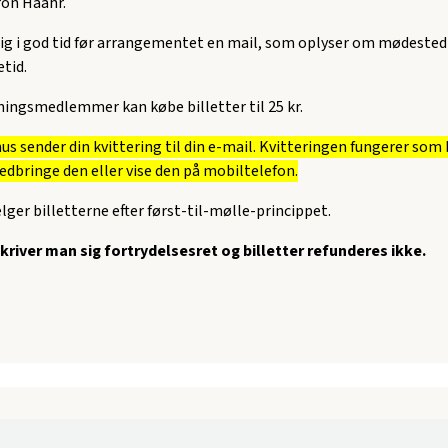
ron Haahr.
 dig i god tid før arrangementet en mail, som oplyser om mødested
tid.
ningsmedlemmer kan købe billetter til 25 kr.
s sender din kvittering til din e-mail. Kvitteringen fungerer som b
edbringe den eller vise den på mobiltelefon.
ger billetterne efter først-til-mølle-princippet.
kriver man sig fortrydelsesret og billetter refunderes ikke.