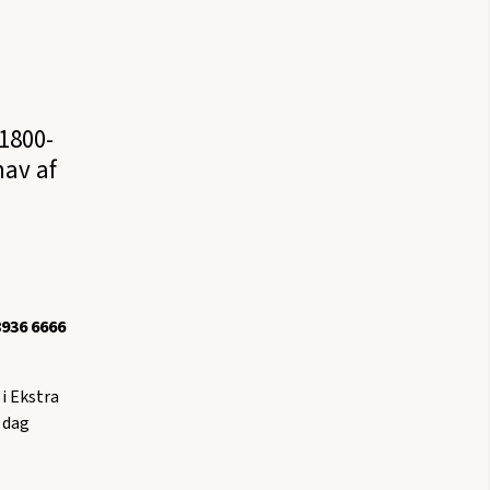
1800-
hav af
8936 6666
i Ekstra
 dag