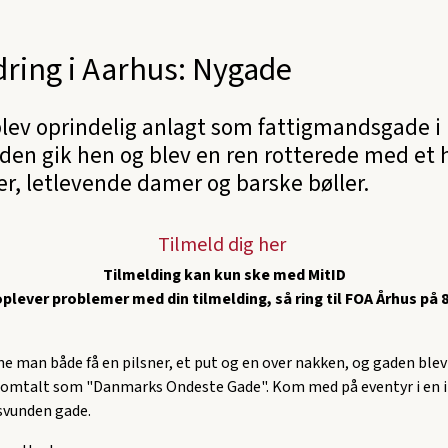
ring i Aarhus: Nygade
lev oprindelig anlagt som fattigmandsgade i 
aden gik hen og blev en ren rotterede med et 
r, letlevende damer og barske bøller.
Tilmeld dig her
Tilmelding kan kun ske med MitID
oplever problemer med din tilmelding, så ring til FOA Århus på 
e man både få en pilsner, et put og en over nakken, og gaden blev 
0 omtalt som "Danmarks Ondeste Gade". Kom med på eventyr i en i
vunden gade.