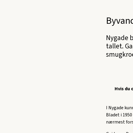
Byvand
Nygade b
tallet. G
smugkroe
Hvis du 
I Nygade kunn
Bladet i 195
nærmest fors