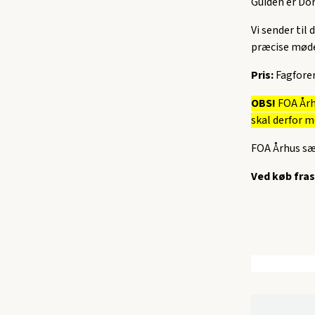
Guiden er Do
Vi sender til
præcise møde
Pris:
Fagfore
OBS!
FOA Århu
skal derfor m
FOA Århus sæl
Ved køb fras