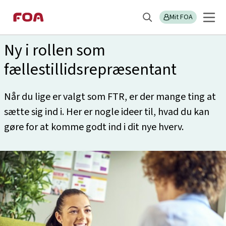
Gå
Gå
Sektions
Roller
til
til
Mit FOA
menu
Søg
hovedindhold
hovedmenu
Ny i rollen som
fællestillidsrepræsentant
Når du lige er valgt som FTR, er der mange ting at
sætte sig ind i. Her er nogle ideer til, hvad du kan
gøre for at komme godt ind i dit nye hverv.