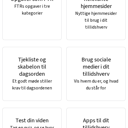
hjemmesider
FTRs opgaver i tre
kategorier
Nyttige hjemmesider
til brug i dit
tillidshverv
Tjekliste og
Brug sociale
skabelon til
medier i dit
dagsorden
tillidshverv
Et godt møde stiller
Vis hvem du er, og hvad
krav til dagsordenen
du står for
Test din viden
Apps til dit
tillidshverv
Tag en quiz, og se hvor