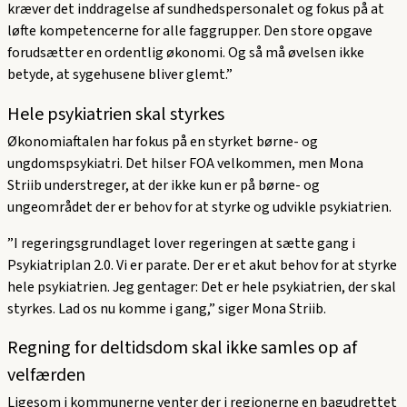
kræver det inddragelse af sundhedspersonalet og fokus på at
løfte kompetencerne for alle faggrupper. Den store opgave
forudsætter en ordentlig økonomi. Og så må øvelsen ikke
betyde, at sygehusene bliver glemt.”
Hele psykiatrien skal styrkes
Økonomiaftalen har fokus på en styrket børne- og
ungdomspsykiatri. Det hilser FOA velkommen, men Mona
Striib understreger, at der ikke kun er på børne- og
ungeområdet der er behov for at styrke og udvikle psykiatrien.
”I regeringsgrundlaget lover regeringen at sætte gang i
Psykiatriplan 2.0. Vi er parate. Der er et akut behov for at styrke
hele psykiatrien. Jeg gentager: Det er hele psykiatrien, der skal
styrkes. Lad os nu komme i gang,” siger Mona Striib.
Regning for deltidsdom skal ikke samles op af
velfærden
Ligesom i kommunerne venter der i regionerne en bagudrettet