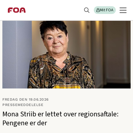
Gå
Gå
Sektions
Pressemeddelelser
til
til
Mit FOA
menu
Søg
hovedindhold
hovedmenu
FREDAG DEN 19.06.2026
PRESSEMEDDELELSE
Mona Striib er lettet over regionsaftale:
Pengene er der