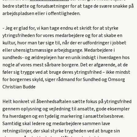
bedre støtte og forudsætninger for at tage de svære snakke på
arbejdspladsen eller i offentligheden.
- Jeg er glad for, vi kan tage endnu et skridt for at styrke
ytringsfriheden for vores medarbejdere og for at skabe en
kultur, hvor man tør sige til, når der er udfordringer i jobbet
eller uhensigtsmæssige arbejdsgange. Medarbejdere i
sundheds- og ældreplejen har en unik indsigt i hverdagen hos
nogle af vores mest sårbare borgere. Det er afgørende, at de
føler sig trygge ved at bruge deres ytringsfrihed – ikke mindst
for borgernes skyld, siger rådmand for Sundhed og Omsorg
Christian Budde
Helt konkret vil åbenhedsaftalen sætte fokus på ytringsfrihed
gennem oplysning og vejledning til ansatte, gode eksempler
fra hverdagen og en tydelig markering i ansættelsesbreve.
Samtidig skal ledere og medarbejdere sammen lave
retningslinjer, der skal styrke trygheden ved at bruge sin