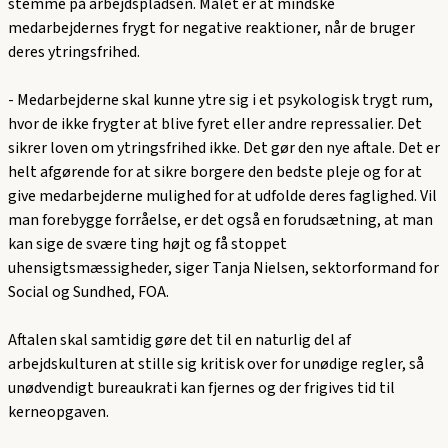
stemme på arbejdspladsen. Målet er at mindske
medarbejdernes frygt for negative reaktioner, når de bruger
deres ytringsfrihed.
- Medarbejderne skal kunne ytre sig i et psykologisk trygt rum,
hvor de ikke frygter at blive fyret eller andre repressalier. Det
sikrer loven om ytringsfrihed ikke. Det gør den nye aftale. Det er
helt afgørende for at sikre borgere den bedste pleje og for at
give medarbejderne mulighed for at udfolde deres faglighed. Vil
man forebygge forråelse, er det også en forudsætning, at man
kan sige de svære ting højt og få stoppet
uhensigtsmæssigheder, siger Tanja Nielsen, sektorformand for
Social og Sundhed, FOA.
Aftalen skal samtidig gøre det til en naturlig del af
arbejdskulturen at stille sig kritisk over for unødige regler, så
unødvendigt bureaukrati kan fjernes og der frigives tid til
kerneopgaven.