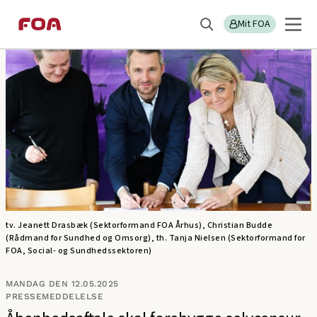
Gå
Gå
Sektions
Pressemeddelelser
til
til
Mit FOA
menu
Søg
hovedindhold
hovedmenu
tv. Jeanett Drasbæk (Sektorformand FOA Århus), Christian Budde
(Rådmand for Sundhed og Omsorg), th. Tanja Nielsen (Sektorformand for
FOA, Social- og Sundhedssektoren)
MANDAG DEN 12.05.2025
PRESSEMEDDELELSE