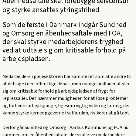
Åbenhedsaftale skal forebygge selvcensur
og styrke ansattes ytringsfrihed
Som de første i Danmark indgår Sundhed
og Omsorg en åbenhedsaftale med FOA,
der skal styrke medarbejderens tryghed
ved at udtale sig om kritisable forhold på
arbejdspladsen.
Medarbejdere i plejesektoren har samme ret som alle andre til
at deltage i den offentlige debat, men mange undlader at ytre
sig om kritisable forhold på arbejdspladsen af frygt for
repressalier. Det hæmmer muligheden for at løse problemer
og forbedre arbejdsgange, ligesom vigtig viden og læring, der
kunne styrke kerneopgaverne i velfærden, risikerer at gå tabt.
Derfor går Sundhed og Omsorg i Aarhus Kommune og FOA nu
sammen om
en åbenhedsaftale
, der skal give medarbejdere