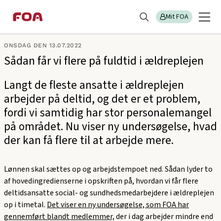
Gå
Gå
Sektions
Pressemeddelelser
til
til
Mit FOA
menu
Søg
hovedindhold
hovedmenu
ONSDAG DEN 13.07.2022
Sådan får vi flere på fuldtid i ældreplejen
Langt de fleste ansatte i ældreplejen
arbejder på deltid, og det er et problem,
fordi vi samtidig har stor personalemangel
på området. Nu viser ny undersøgelse, hvad
der kan få flere til at arbejde mere.
Lønnen skal sættes op og arbejdstempoet ned. Sådan lyder to
af hovedingredienserne i opskriften på, hvordan vi får flere
deltidsansatte social- og sundhedsmedarbejdere i ældreplejen
op i timetal.
Det viser en ny undersøgelse, som FOA har
gennemført blandt medlemmer,
der i dag arbejder mindre end