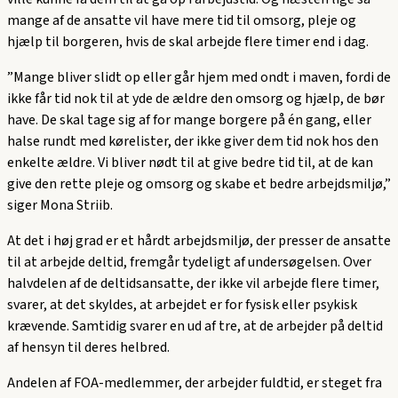
mange af de ansatte vil have mere tid til omsorg, pleje og
hjælp til borgeren, hvis de skal arbejde flere timer end i dag.
”Mange bliver slidt op eller går hjem med ondt i maven, fordi de
ikke får tid nok til at yde de ældre den omsorg og hjælp, de bør
have. De skal tage sig af for mange borgere på én gang, eller
halse rundt med kørelister, der ikke giver dem tid nok hos den
enkelte ældre. Vi bliver nødt til at give bedre tid til, at de kan
give den rette pleje og omsorg og skabe et bedre arbejdsmiljø,”
siger Mona Striib.
At det i høj grad er et hårdt arbejdsmiljø, der presser de ansatte
til at arbejde deltid, fremgår tydeligt af undersøgelsen. Over
halvdelen af de deltidsansatte, der ikke vil arbejde flere timer,
svarer, at det skyldes, at arbejdet er for fysisk eller psykisk
krævende. Samtidig svarer en ud af tre, at de arbejder på deltid
af hensyn til deres helbred.
Andelen af FOA-medlemmer, der arbejder fuldtid, er steget fra