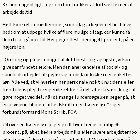
37 timer ugentligt - og som foretrækker at fortsætte med at
arbejde deltid.
Helt konkret er medlemmer, som i dag arbejder deltid, blevet
bedt om at udpege hvilke af flere mulige tiltag, der kunne få
dem til at gå op i tid. Her peger flest, nemlig 41 procent, på en
højere løn.
”Omsorg og pleje er noget af det fineste og vigtigste, vi kan
give samfundets ældre. Men den anerkendelse af social- og
sundhedsarbejdet afspejler sig ironisk nok ikke i den enkeltes
løn. Alle ved, at vi hverken har personale nok til nutidens eller
fremtidens plejetrængende ældre, så det ville da være klogt at
gøre noget ved det, når så mange i undersøgelsen peger på, at
en af vejene til mere arbejdskraft er en højere løn,” siger
forbundsformand Mona Striib, FOA.
Ud over en højere løn peger godt hver tredje, nemlig 36
procent, på, at et bedre arbejdsmiljø eller lavere arbejdstempo
ville kunne få dem til at gå op i arbejdstid. Og næsten lige så