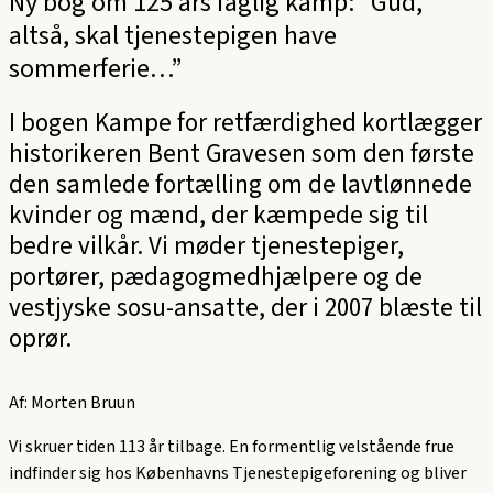
Ny bog om 125 års faglig kamp: ”Gud,
altså, skal tjenestepigen have
sommerferie…”
I bogen Kampe for retfærdighed kortlægger
historikeren Bent Gravesen som den første
den samlede fortælling om de lavtlønnede
kvinder og mænd, der kæmpede sig til
bedre vilkår. Vi møder tjenestepiger,
portører, pædagogmedhjælpere og de
vestjyske sosu-ansatte, der i 2007 blæste til
oprør.
Af: Morten Bruun
Vi skruer tiden 113 år tilbage. En formentlig velstående frue
indfinder sig hos Københavns Tjenestepigeforening og bliver