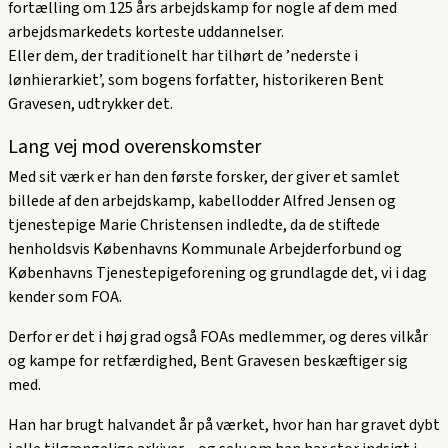
fortælling om 125 års arbejdskamp for nogle af dem med
arbejdsmarkedets korteste uddannelser.
Eller dem, der traditionelt har tilhørt de ’nederste i
lønhierarkiet’, som bogens forfatter, historikeren Bent
Gravesen, udtrykker det.
Lang vej mod overenskomster
Med sit værk er han den første forsker, der giver et samlet
billede af den arbejdskamp, kabellodder Alfred Jensen og
tjenestepige Marie Christensen indledte, da de stiftede
henholdsvis Københavns Kommunale Arbejderforbund og
Københavns Tjenestepigeforening og grundlagde det, vi i dag
kender som FOA.
Derfor er det i høj grad også FOAs medlemmer, og deres vilkår
og kampe for retfærdighed, Bent Gravesen beskæftiger sig
med.
Han har brugt halvandet år på værket, hvor han har gravet dybt