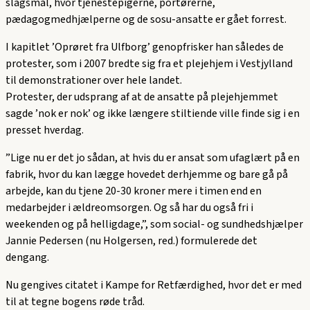
slagsmål, hvor tjenestepigerne, portørerne,
pædagogmedhjælperne og de sosu-ansatte er gået forrest.
I kapitlet ’Oprøret fra Ulfborg’ genopfrisker han således de
protester, som i 2007 bredte sig fra et plejehjem i Vestjylland
til demonstrationer over hele landet.
Protester, der udsprang af at de ansatte på plejehjemmet
sagde ’nok er nok’ og ikke længere stiltiende ville finde sig i en
presset hverdag.
”Lige nu er det jo sådan, at hvis du er ansat som ufaglært på en
fabrik, hvor du kan lægge hovedet derhjemme og bare gå på
arbejde, kan du tjene 20-30 kroner mere i timen end en
medarbejder i ældreomsorgen. Og så har du også fri i
weekenden og på helligdage,”, som social- og sundhedshjælper
Jannie Pedersen (nu Holgersen, red.) formulerede det
dengang.
Nu gengives citatet i Kampe for Retfærdighed, hvor det er med
til at tegne bogens røde tråd.