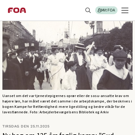
Gå
Gå
Sektions
Nyt fra FOA
til
til
Mit FOA
menu
Søg
hovedindhold
hovedmenu
Uanset om det var tjenestepigernes oprør eller de sosu-ansatte krav om
højere løn, har målet været det samme i de arbejdskampe, der beskrives i
bogen Kampe for Retfærdighed: mere ligestilling og bedre vilkår for de
lavestlønnede. Foto: Arbejderbevægelsens Bibliotek og Arkiv
TIRSDAG DEN 25.11.2025