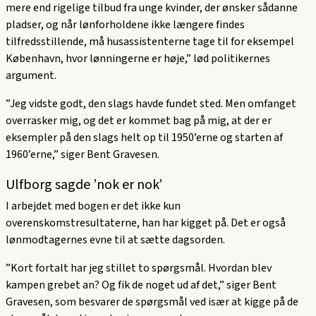
mere end rigelige tilbud fra unge kvinder, der ønsker sådanne
pladser, og når lønforholdene ikke længere findes
tilfredsstillende, må husassistenterne tage til for eksempel
København, hvor lønningerne er høje,” lød politikernes
argument.
”Jeg vidste godt, den slags havde fundet sted. Men omfanget
overrasker mig, og det er kommet bag på mig, at der er
eksempler på den slags helt op til 1950’erne og starten af
1960’erne,” siger Bent Gravesen.
Ulfborg sagde ’nok er nok’
I arbejdet med bogen er det ikke kun
overenskomstresultaterne, han har kigget på. Det er også
lønmodtagernes evne til at sætte dagsorden.
”Kort fortalt har jeg stillet to spørgsmål. Hvordan blev
kampen grebet an? Og fik de noget ud af det,” siger Bent
Gravesen, som besvarer de spørgsmål ved især at kigge på de