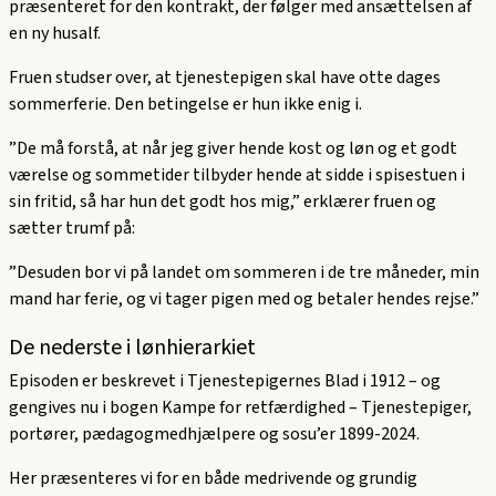
præsenteret for den kontrakt, der følger med ansættelsen af
en ny husalf.
Fruen studser over, at tjenestepigen skal have otte dages
sommerferie. Den betingelse er hun ikke enig i.
”De må forstå, at når jeg giver hende kost og løn og et godt
værelse og sommetider tilbyder hende at sidde i spisestuen i
sin fritid, så har hun det godt hos mig,” erklærer fruen og
sætter trumf på:
”Desuden bor vi på landet om sommeren i de tre måneder, min
mand har ferie, og vi tager pigen med og betaler hendes rejse.”
De nederste i lønhierarkiet
Episoden er beskrevet i Tjenestepigernes Blad i 1912 – og
gengives nu i bogen Kampe for retfærdighed – Tjenestepiger,
portører, pædagogmedhjælpere og sosu’er 1899-2024.
Her præsenteres vi for en både medrivende og grundig