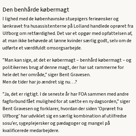
Den benhårde købermagt
I lighed med de københavnske stuepigers ferieønsker og
lønkravet fra husassistenterne på Lolland handlede oprøret fra
Ulfborg om retfærdighed. Det var et opgør med opfattelsen af,
at man ikke behøvede at lønne kvinder særlig godt, selv om de
udførte et værdifuldt omsorgsarbejde.
”Man kan sige, at det er købermagt – benhård købermagt – og
politikernes brug af denne magt, der har sat rammerne for
hele det her område,” siger Bent Gravesen.
Men de tider har jo ændret sig nu…?
”Ja, det er rigtigt. I de seneste år har FOA sammen med andre
fagforbund fået mulighed for at sætte en ny dagsorden,” siger
Bent Gravesen og forklarer, hvordan der siden ’Oprøret fra
Ulfborg’ har udviklet sig en særlig kombination af utilfredse
sosu’er, sygeplejersker og pædagoger og mangel på
kvalificerede medarbejdere.