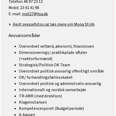
Telefon: 46 97 23 12
Mobil: 23 41 41 98
E-mail:
ms027@foa.dk
Hent pressefotos og læs mere om Mona Striib
Ansvarsområder
Overordnet velfærd, økonomi, finansloven
Dimensionerings/ praktikplads-aftaler
(+sektorformænd)
Strategisk/Politisk OK Team
Overordnet politisk ansvarlig offentligt område
OK/ forhandlingsfællesskabet
Overordnet politisk og administrativ ansvarlig
Internationalt og nordisk samarbejde
TR-AMR (med direktion)
Klageinstansen
Kompetencesporet (Budgetperiode)
A-kassen