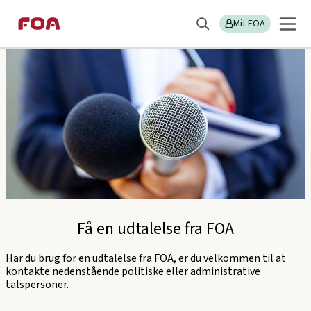
Gå
Gå
Sektions
Få en udtalelse fra FOA
til
til
Mit FOA
menu
Søg
hovedindhold
hovedmenu
Få en udtalelse fra FOA
Har du brug for en udtalelse fra FOA, er du velkommen til at
kontakte nedenstående politiske eller administrative
talspersoner.