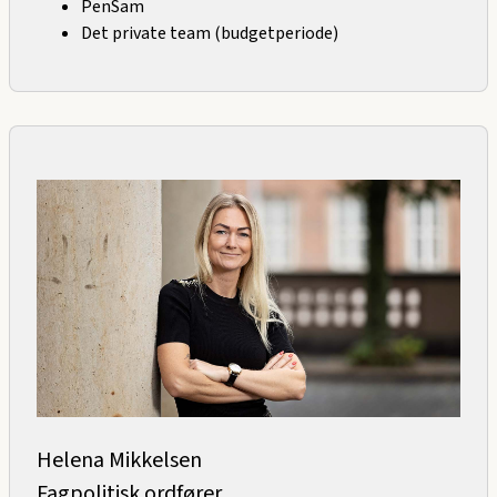
PenSam
Det private team (budgetperiode)
Helena Mikkelsen
Fagpolitisk ordfører