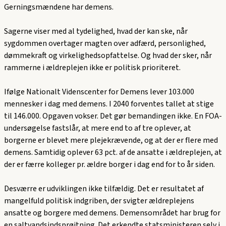
Gerningsmændene har demens.
Sagerne viser med al tydelighed, hvad der kan ske, når
sygdommen overtager magten over adfærd, personlighed,
dømmekraft og virkelighedsopfattelse. Og hvad der sker, når
rammerne i ældreplejen ikke er politisk prioriteret.
Ifølge Nationalt Videnscenter for Demens lever 103.000
mennesker i dag med demens. I 2040 forventes tallet at stige
til 146.000. Opgaven vokser. Det gør bemandingen ikke. En FOA-
undersøgelse fastslår, at mere end to af tre oplever, at
borgerne er blevet mere plejekrævende, og at der er flere med
demens. Samtidig oplever 63 pct. af de ansatte i ældreplejen, at
der er færre kolleger pr. ældre borger i dag end for to år siden.
Desværre er udviklingen ikke tilfældig. Det er resultatet af
mangelfuld politisk indgriben, der svigter ældreplejens
ansatte og borgere med demens. Demensområdet har brug for
en saltvandsindsprøjtning. Det erkendte statsministeren selv i