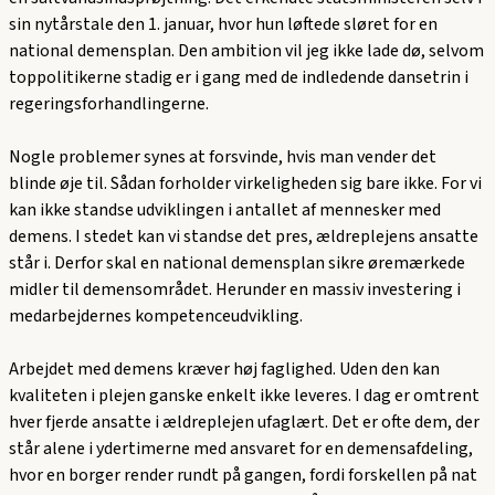
sin nytårstale den 1. januar, hvor hun løftede sløret for en
national demensplan. Den ambition vil jeg ikke lade dø, selvom
toppolitikerne stadig er i gang med de indledende dansetrin i
regeringsforhandlingerne.
Nogle problemer synes at forsvinde, hvis man vender det
blinde øje til. Sådan forholder virkeligheden sig bare ikke. For vi
kan ikke standse udviklingen i antallet af mennesker med
demens. I stedet kan vi standse det pres, ældreplejens ansatte
står i. Derfor skal en national demensplan sikre øremærkede
midler til demensområdet. Herunder en massiv investering i
medarbejdernes kompetenceudvikling.
Arbejdet med demens kræver høj faglighed. Uden den kan
kvaliteten i plejen ganske enkelt ikke leveres. I dag er omtrent
hver fjerde ansatte i ældreplejen ufaglært. Det er ofte dem, der
står alene i ydertimerne med ansvaret for en demensafdeling,
hvor en borger render rundt på gangen, fordi forskellen på nat