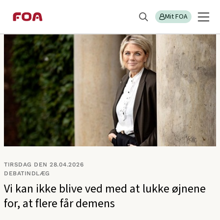
Gå
Gå
Sektions
Debatindlæg
til
til
Mit FOA
menu
Søg
hovedindhold
hovedmenu
TIRSDAG DEN 28.04.2026
DEBATINDLÆG
Vi kan ikke blive ved med at lukke øjnene
for, at flere får demens