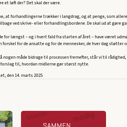
ere et løft der? Det skal der være.
ke, at forhandlingerne trækker i langdrag, og at penge, som allere
tilbage ved skrive- eller forhandlingsbordene. De skal ud at gøre ga
e for længst – og i hvert fald fra starten af året – have været udm
 forskel for de ansatte og for de mennesker, de hver dag støtter o
 nogen måde bidrage til processen fremefter, står vi til rådighed,
forslag til, hvordan midlerne gør størst nytte.
get, den 14. marts 2025