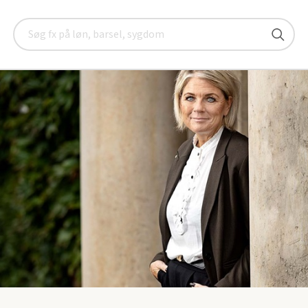
A: Forhandlinger om psykiatriplan foregår i sneglefart. Imens vo
Søg