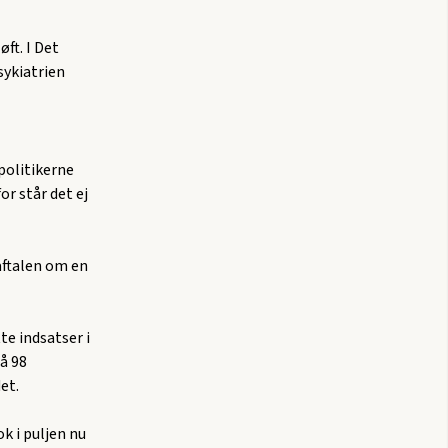
øft. I Det
psykiatrien
 politikerne
r står det ej
aftalen om en
te indsatser i
å 98
et.
k i puljen nu