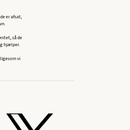
de er afsat,
vn.
øntet, så de
g hjælper.
 ligesom vi