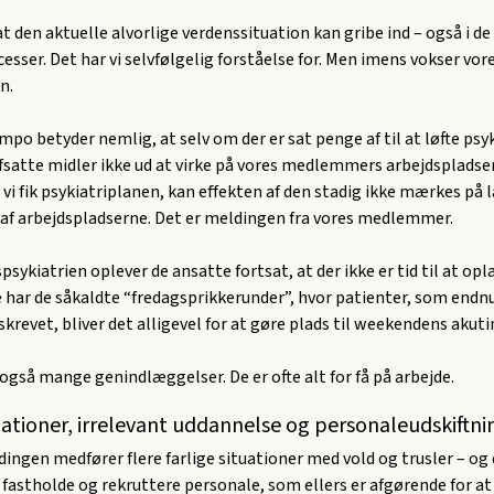
 at den aktuelle alvorlige verdenssituation kan gribe ind – også i de
cesser. Det har vi selvfølgelig forståelse for. Men imens vokser vo
n.
po betyder nemlig, at selv om der er sat penge af til at løfte psyk
atte midler ikke ud at virke på vores medlemmers arbejdspladser,
r, vi fik psykiatriplanen, kan effekten af den stadig ikke mærkes på 
af arbejdspladserne. Det er meldingen fra vores medlemmer.
psykiatrien oplever de ansatte fortsat, at der ikke er tid til at op
 har de såkaldte “fredagsprikkerunder”, hvor patienter, som endnu 
udskrevet, bliver det alligevel for at gøre plads til weekendens akut
 også mange genindlæggelser. De er ofte alt for få på arbejde.
tuationer, irrelevant uddannelse og personaleudskiftni
gen medfører flere farlige situationer med vold og trusler – og 
 fastholde og rekruttere personale, som ellers er afgørende for a