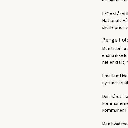
I FOA står vi 
Nationale Råd 
skulle priorit
Penge hold
Men tiden løb
endnu ikke fo
heller klart, 
I mellemtiden
ny sundstrukt
Den hårdt træ
kommunerne er
kommuner. I a
Men hvad med 