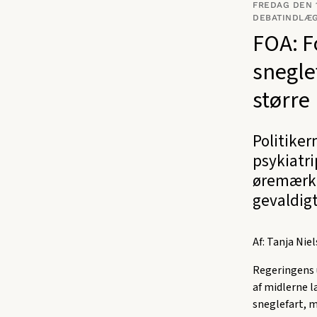
FREDAG DEN 1
DEBATINDLÆ
FOA: F
snegle
større
Politike
psykiatri
øremærke
gevaldigt
Af: Tanja Nie
Regeringens 
af midlerne l
sneglefart, m