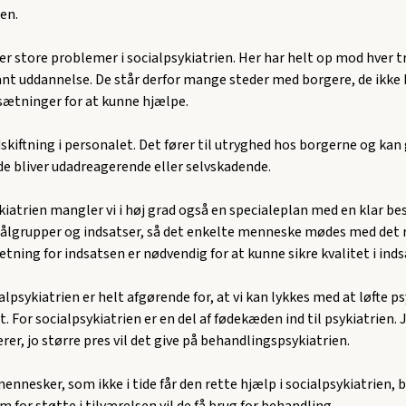
en.
er store problemer i socialpsykiatrien. Her har helt op mod hver t
ant uddannelse. De står derfor mange steder med borgere, de ikke 
sætninger for at kunne hjælpe.
dskiftning i personalet. Det fører til utryghed hos borgerne og ka
 de bliver udadreagerende eller selvskadende.
kiatrien mangler vi i høj grad også en specialeplan med en klar bes
målgrupper og indsatser, så det enkelte menneske mødes med det r
ning for indsatsen er nødvendig for at kunne sikre kvalitet i inds
ialpsykiatrien er helt afgørende for, at vi kan lykkes med at løfte ps
t. For socialpsykiatrien er en del af fødekæden ind til psykiatrien. 
er, jo større pres vil det give på behandlingspsykiatrien.
mennesker, som ikke i tide får den rette hjælp i socialpsykiatrien, b
m for støtte i tilværelsen vil de få brug for behandling.