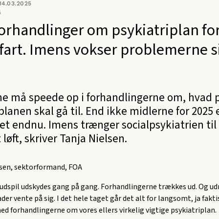
4.03.2025
G
orhandlinger om psykiatriplan for
fart. Imens vokser problemerne s
rne må speede op i forhandlingerne om, hvad 
planen skal gå til. End ikke midlerne for 2025 
t endnu. Imens trænger socialpsykiatrien til
 løft, skriver Tanja Nielsen.
lsen, sektorformand, FOA
udspil udskydes gang på gang. Forhandlingerne trækkes ud. Og 
ader vente på sig. I det hele taget går det alt for langsomt, ja fak
ed forhandlingerne om vores ellers virkelig vigtige psykiatriplan.