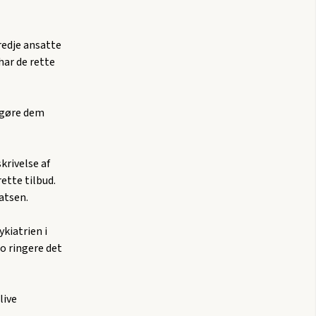
redje ansatte
har de rette
n gøre dem
krivelse af
ette tilbud.
atsen.
ykiatrien i
Jo ringere det
live