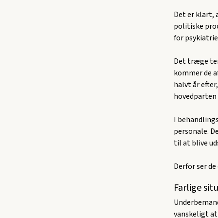
Det er klart,
politiske pro
for psykiatrie
Det træge tem
kommer de afs
halvt år efte
hovedparten 
I behandlings
personale. De
til at blive 
Derfor ser de
Farlige si
Underbemandin
vanskeligt at