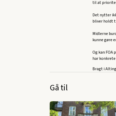
til at priorit
Det nytter ik
bliver holdt 
Midlerne burd
kunne gøre en
Og kan FOA på
har konkrete 
Bragt i Altin
Gå til