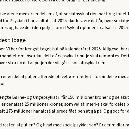
ikke alene med erkendelsen af, at socialpsykiatrien har brug for et l
for Psykiatri har vi aftalt, at 2025 skulle være det år, hvor social
eres og have del i den pulje, som i Psykiatriplanen er afsat til 2025.
es tilbage
er. Vi har for længst taget hul på kalenderåret 2025. Alligevel har
rhandlet om, hvordan dette års psykiatripulje skal udmøntes. Derfo
hvor stor en del af puljen der vil gå til socialpsykiatrien.
 er en del af puljen allerede blevet øremærket i forbindelse med 
ur.
ngte Børne- og Ungepsykiatri får 150 millioner kroner og de akut
 der afsat 25 millioner kroner, som vel at mærke skal fordeles p
lt 175 millioner har altså allerede fået ben at gå på. Og godt for d
resten af puljen? Og hvad med socialpsykiatrien? Er der midler no