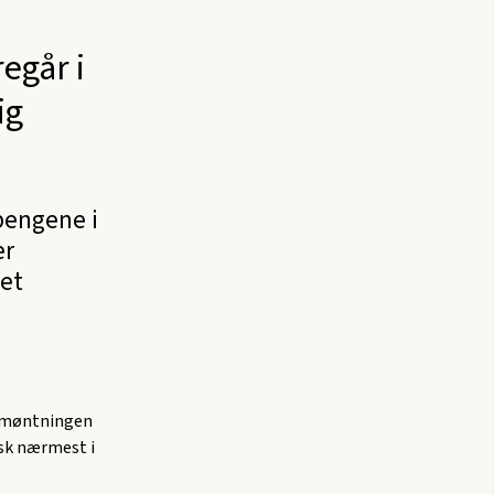
egår i
ig
pengene i
er
 et
udmøntningen
tisk nærmest i