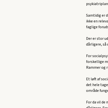
psykiatriplan
Samtidig er d
ikke en relev
faglige forud
Der er stor u
dårligere, så
For socialpsy
forskellige 
Rammer og ret
Et løft af soc
det hele tage
område funger
For da vil de 
dårligere. Fre