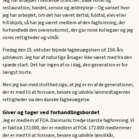
Jeg har arbejdet i skiftende brancher; både hotel og
restauration, handel, service og ældrepleje – Og uanset hvor
jeg har arbejdet, om det har været deltid, fuldtid, elev eller
fritidsjob, så har jeg været medlem af den fagforening, der
forhandlede den overenskomst, der gav mine kollegaer og jeg
vores rettigheder og vilkår.
Fredag den 15. oktober fejrede fagbevægelsen sit 150-års
jubilæum. Jeg har af naturlige årsager ikke været med fra den
spæde start. Det har ingen af os i dag, den generation er for
længst borte.
Men jeg kan med stolthed sige, at jeg er en af de generationer,
der er med til at forsvare, bevare og udvikle lønmodtagernes
rettigheder via den danske fagbevægelse.
Giver og tager ved forhandlingsbordet
Jeg er medlem af FOA. Danmarks tredje største fagforening. Vi
er faktisk 172.000, der er medlem af FOA. 172.000 medlemmer
der er med til at forsvare, bevare og udvikle lønvilkår,