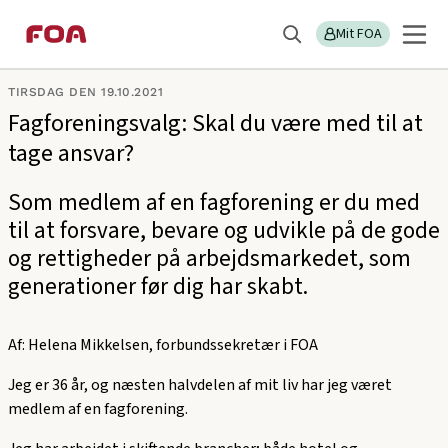
Gå
Gå
Sektions
Debatindlæg
til
til
Mit FOA
menu
Søg
hovedindhold
hovedmenu
TIRSDAG DEN 19.10.2021
Fagforeningsvalg: Skal du være med til at
tage ansvar?
Som medlem af en fagforening er du med
til at forsvare, bevare og udvikle på de gode
og rettigheder på arbejdsmarkedet, som
generationer før dig har skabt.
Af: Helena Mikkelsen, forbundssekretær i FOA
Jeg er 36 år, og næsten halvdelen af mit liv har jeg været
medlem af en fagforening.