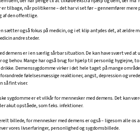
em dem, der har penge til at tilkøbe ekstra hjælp og dem, der må ’
r er tilbage, når politikerne – det har vi set før – gennemfører mere 
 af den offentlige.
sætter også fokus på medicin, og i et klip antydes det, at ældre
edicin andre steder.
 demens er i en særlig sårbar situation. De kan have svært ved at 
r og behov. Mange har også brug for hjælp til personlig hygiejne, t
og drikke. Demenssygdomme virker i det hele taget på mange områder
orandrede følelsesmæssige reaktioner, angst, depression og vrede
så fint viser.
iske sygdomme er et vilkår for mennesker med demens. Det kan vær
r akut opståede, som f.eks. infektioner.
erelt billede, for mennesker med demens er også – ligesom alle os a
hver vores livserfaringer, personlighed og sygdomsbillede.