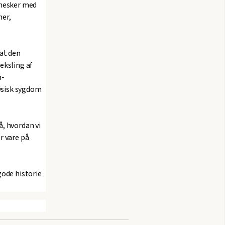
nnesker med
ner,
 at den
ksling af
n-
fysisk sygdom
, hvordan vi
r vare på
gode historie