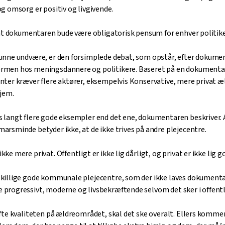
og omsorg er positiv og livgivende.
e, at dokumentaren bude være obligatorisk pensum for enhver politiker
kunne undvære, er den forsimplede debat, som opstår, efter dokume
ærmen hos meningsdannere og politikere. Baseret på en dokumenta
enter kræver flere aktører, eksempelvis Konservative, mere privat æ
hjem.
s langt flere gode eksempler end det ene, dokumentaren beskriver. 
marsminde betyder ikke, at de ikke trives på andre plejecentre.
kke mere privat. Offentligt er ikke lig dårligt, og privat er ikke lig g
skillige gode kommunale plejecentre, som der ikke laves dokument
 progressivt, moderne og livsbekræftende selvom det sker i offentli
øfte kvaliteten på ældreområdet, skal det ske overalt. Ellers kommer v