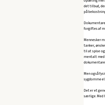
opdeling mell
det tilbud, de
på bekostning
Dokumentaren 
forgiftes af m
Mennesker med
tanker, ønske
til at spise 
mentalt med f
dokumentaren 
Men også fys
sygdomme elle
Det er et gen
særlige. Med 