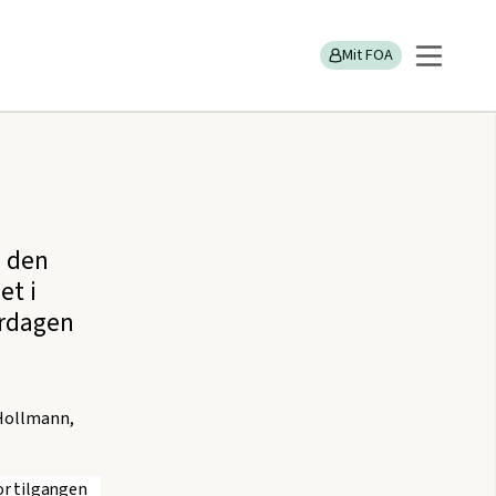
Mit FOA
å den
et i
erdagen
 Hollmann,
or tilgangen