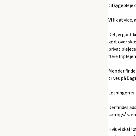
til sygepleje 
Vi fik at vid
Det, vi godt 
kørt over sk
privat plejec
flere fripleje
Men der finde
trives på Dag
Løsningen er i
Der findes ad
kan også være
Hvis vi skal l