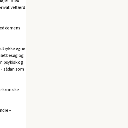
nøjes’ med
privat velfærd
 med demens
udtrykke egne
oiletbesøg og
: psykisk og
 - sådan som
e kroniske
ndre –