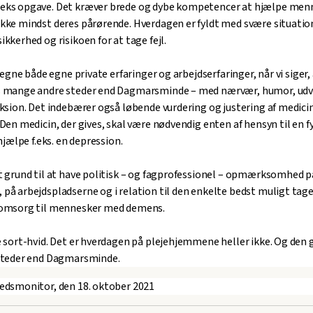
eks opgave. Det kræver brede og dybe kompetencer at hjælpe me
kke mindst deres pårørende. Hverdagen er fyldt med svære situatio
kkerhed og risikoen for at tage fejl.
a egne både egne private erfaringer og arbejdserfaringer, når vi siger,
s mange andre steder end Dagmarsminde – med nærvær, humor, udve
eksion. Det indebærer også løbende vurdering og justering af medici
 Den medicin, der gives, skal være nødvendig enten af hensyn til en 
fhjælpe f.eks. en depression.
t grund til at have politisk – og fagprofessionel – opmærksomhed på
på arbejdspladserne og i relation til den enkelte bedst muligt tage
 omsorg til mennesker med demens.
e sort-hvid. Det er hverdagen på plejehjemmene heller ikke. Og den 
 steder end Dagmarsminde.
edsmonitor, den 18. oktober 2021