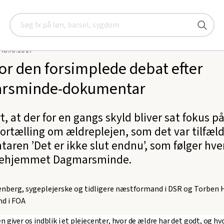
i os for den forsimplede debat efter Dagmarsminde-dokumentar
Søg
8.10.2021
 for den forsimplede debat efter
rsminde-dokumentar
rt, at der for en gangs skyld bliver sat fokus p
fortælling om ældreplejen, som det var tilfæld
aren ’Det er ikke slut endnu’, som følger hv
ejehjemmet Dagmarsminde.
eenberg, sygeplejerske og tidligere næstformand i DSR og Torben
d i FOA
giver os indblik i et plejecenter, hvor de ældre har det godt, og hv