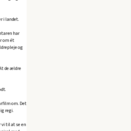
 i landet.
ntaren har
r om ét
ldrepleje og
At de ældre
odt.
arfilm om. Det
g regi.
i til at se en