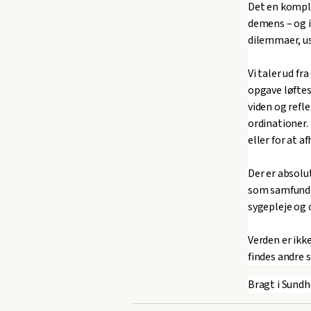
Det en kompl
demens – og i
dilemmaer, usi
Vi taler ud fr
opgave løfte
viden og refl
ordinationer.
eller for at a
Der er absolu
som samfund, 
sygepleje og
Verden er ikk
findes andre
Bragt i Sundh