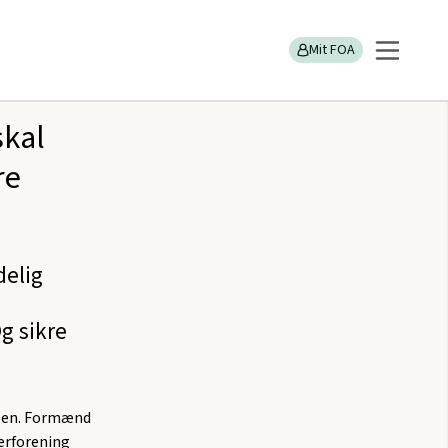
d at vi bliver flere danskere
Mit FOA
skal
re
delig
g sikre
dsen. Formænd
erforening