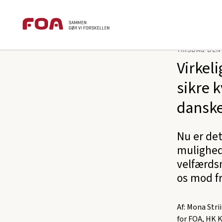
Brødkrummesti
Gå
Gå
foa.dk
Presse
Debatindlæg
Vi
til
til
hovedindhold
hovedmenu
TIRSDAG DEN 
Virkel
sikre k
dansk
Nu er de
mulighed
velfærdsn
os mod f
Af: Mona Str
for FOA, HK 