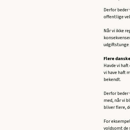
Derfor beder 
offentlige ve
Når vi ikke re
konsekvensen,
udgiftstunge 
Flere danske
Havde vi haft
vi have haft 
bekendt.
Derfor beder 
med, når vi b
bliver flere, 
For eksempel 
voldsomt de s