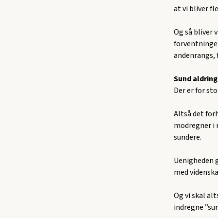
at vi bliver f
Og så bliver 
forventninger
andenrangs, f
Sund aldring
Der er for sto
Altså det for
modregner i n
sundere.
Uenigheden g
med videnskab
Og vi skal al
indregne ”sun