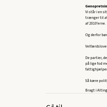
Genopretnin
Vi står i en 
trænger til a
af 2010’erne.
Og derfor bør
Velfærdsloven
De partier, d
på lige fod m
fattighjælpen
Så kære polit
Bragt i Altin