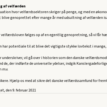
g af velfærden
situation hvor velfærdssektoren skriger på penge, og med en økono
t blive genoprettet efter mange år med udsultning af velfærden is
 velfærdsloven følges op af en egentlig genopretning, så vi får h
 har potentiale til at blive det vigtigste stykke lovtekst i mange,
er underskriver, vil gå over i historien som den danske velfærdsmod
ed de, der indførte de universelle ydelser, indgik Kanslergadeforlig
 m.v.
ikere. Hjælp os med at sikre det danske velfærdssamfund for frem
get, den 9. februar 2021