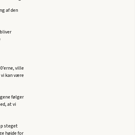
ng af den
bliver
e
’erne, ville
 vi kan være
ngene følger
ed, at vi
lp steget
ge højde for