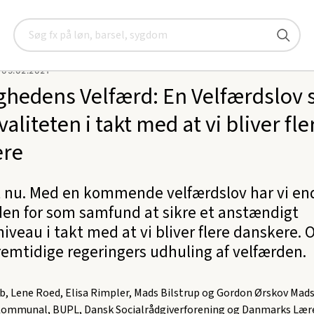
rkelighedens Velfærd: En Velfærdslov skal sikre kvaliteten i takt me
Søg
09.02.2021
ighedens Velfærd: En Velfærdslov 
valiteten i takt med at vi bliver fle
ere
t nu. Med en kommende velfærdslov har vi en
en for som samfund at sikre et anstændigt
iveau i takt med at vi bliver flere danskere. O
remtidige regeringers udhuling af velfærden.
iib, Lene Roed, Elisa Rimpler, Mads Bilstrup og Gordon Ørskov Ma
Kommunal, BUPL, Dansk Socialrådgiverforening og Danmarks Lær