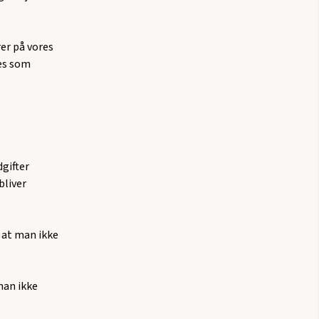
rer på vores
ves som
dgifter
bliver
 at man ikke
man ikke