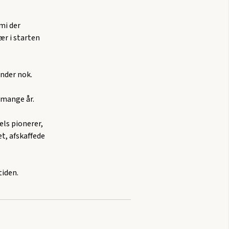
mi der
ær i starten
ænder nok.
 mange år.
els pionerer,
et, afskaffede
tiden.