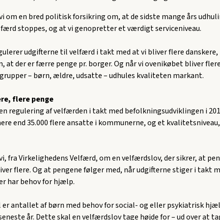
vi om en bred politisk forsikring om, at de sidste mange års udhuli
lfærd stoppes, og at vi genopretter et værdigt serviceniveau.
gulerer udgifterne til velfærd i takt med at vi bliver flere danskere, 
 at der er færre penge pr. borger. Og når vi ovenikøbet bliver fler
grupper – børn, ældre, udsatte – udhules kvaliteten markant.
re, flere penge
 en regulering af velfærden i takt med befolkningsudviklingen i 2010
mere end 35.000 flere ansatte i kommunerne, og et kvalitetsniveau,
vi, fra Virkelighedens Velfærd, om en velfærdslov, der sikrer, at pe
liver flere. Og at pengene følger med, når udgifterne stiger i takt m
der har behov for hjælp.
er antallet af børn med behov for social- og eller psykiatrisk hjæ
eneste år. Dette skal en velfærdslov tage højde for – ud over at ta