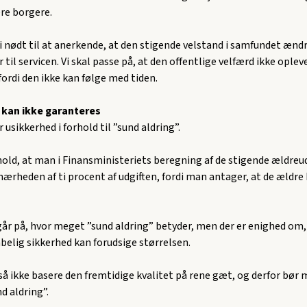
lere borgere.
vi nødt til at anerkende, at den stigende velstand i samfundet ænd
 til servicen. Vi skal passe på, at den offentlige velfærd ikke ople
ordi den ikke kan følge med tiden.
 kan ikke garanteres
r usikkerhed i forhold til ”sund aldring”.
hold, at man i Finansministeriets beregning af de stigende ældreu
ærheden af ti procent af udgiften, fordi man antager, at de ældre 
år på, hvor meget ”sund aldring” betyder, men der er enighed om,
elig sikkerhed kan forudsige størrelsen.
tså ikke basere den fremtidige kvalitet på rene gæt, og derfor bør 
d aldring”.