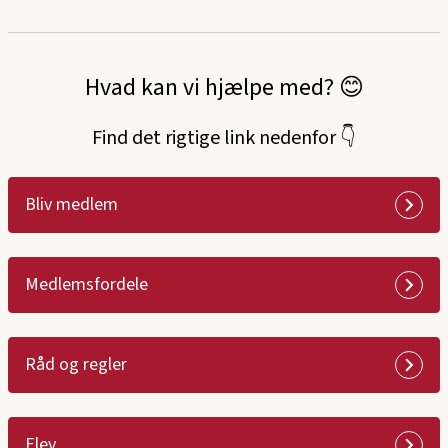
Gå
Gå
til
til
hovedindhold
hovedmenu
Hvad kan vi hjælpe med? 😊
Find det rigtige link nedenfor 👇
Bliv medlem
Medlemsfordele
Råd og regler
Elev