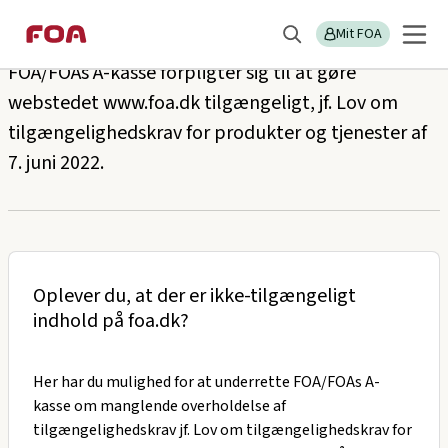
Gå
Gå
Tilgængelighedserklæring
til
til
Mit FOA
Søg
hovedindhold
hovedmenu
FOA/FOAs A-kasse forpligter sig til at gøre
webstedet www.foa.dk tilgængeligt, jf. Lov om
tilgængelighedskrav for produkter og tjenester af
7. juni 2022.
Oplever du, at der er ikke-tilgængeligt
indhold på foa.dk?
Her har du mulighed for at underrette FOA/FOAs A-
kasse om manglende overholdelse af
tilgængelighedskrav jf. Lov om tilgængelighedskrav for