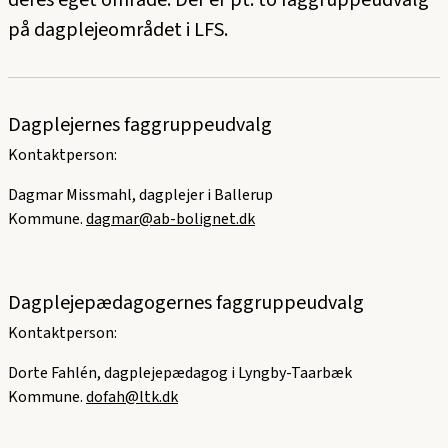
deres eget område. Der er pt. to faggruppeudvalg
på dagplejeområdet i LFS.
Dagplejernes faggruppeudvalg
Kontaktperson:
Dagmar Missmahl, dagplejer i Ballerup
Kommune.
dagmar@ab-bolignet.dk
Dagplejepædagogernes faggruppeudvalg
Kontaktperson:
Dorte Fahlén, dagplejepædagog i Lyngby-Taarbæk
Kommune.
dofah@ltk.dk