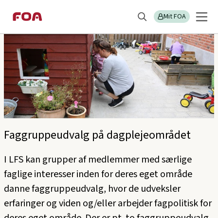
Gå
Gå
til
til
Mit FOA
Søg
hovedindhold
hovedmenu
Faggruppeudvalg på dagplejeområdet
I LFS kan grupper af medlemmer med særlige
faglige interesser inden for deres eget område
danne faggruppeudvalg, hvor de udveksler
erfaringer og viden og/eller arbejder fagpolitisk for