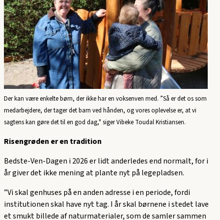
Der kan være enkelte børn, der ikke har en voksenven med. ”Så er det os som
medarbejdere, der tager det barn ved hånden, og vores oplevelse er, at vi
sagtens kan gøre det til en god dag," siger Vibeke Toudal Kristiansen.
Risengrøden er en tradition
Bedste-Ven-Dagen i 2026 er lidt anderledes end normalt, for i
år giver det ikke mening at plante nyt på legepladsen.
”Vi skal genhuses på en anden adresse i en periode, fordi
institutionen skal have nyt tag. I år skal børnene i stedet lave
et smukt billede af naturmaterialer, som de samler sammen