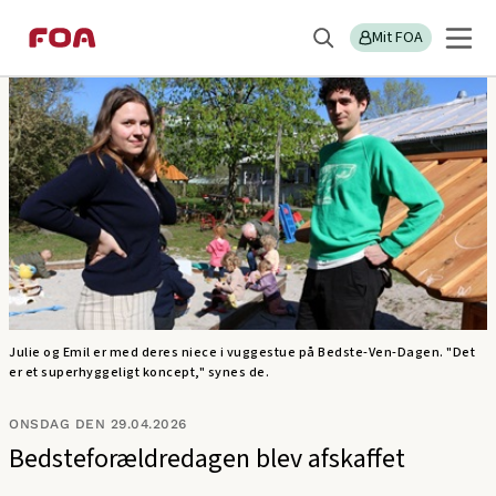
Gå
Gå
Sektions
LFS
til
til
Mit FOA
menu
Søg
hovedindhold
hovedmenu
Julie og Emil er med deres niece i vuggestue på Bedste-Ven-Dagen. "Det
er et superhyggeligt koncept," synes de.
ONSDAG DEN 29.04.2026
Bedsteforældredagen blev afskaffet