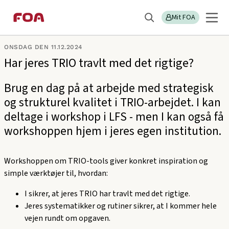
Gå
Gå
Sektions
LFS
til
til
Mit FOA
menu
Søg
hovedindhold
hovedmenu
ONSDAG DEN 11.12.2024
Har jeres TRIO travlt med det rigtige?
Brug en dag på at arbejde med strategisk
og strukturel kvalitet i TRIO-arbejdet. I kan
deltage i workshop i LFS - men I kan også få
workshoppen hjem i jeres egen institution.
Workshoppen om TRIO-tools giver konkret inspiration og
simple værktøjer til, hvordan:
I sikrer, at jeres TRIO har travlt med det rigtige.
Jeres systematikker og rutiner sikrer, at I kommer hele
vejen rundt om opgaven.