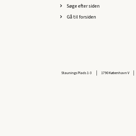
Søge efter siden
Gå til forsiden
Staunings Plads 1-3
1790 København V