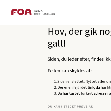
Brødkrummesti
Gå
Gå
foa.dk
404
til
til
hovedindhold
hovedmenu
Hov, der gik no
galt!
Siden, du leder efter, findes ik
Fejlen kan skyldes at:
Siden er slettet, flyttet eller 
Der er en fejl i det link, du har k
Du har tastet forkert adresse i 
DU KAN I STEDET PRØVE AT: