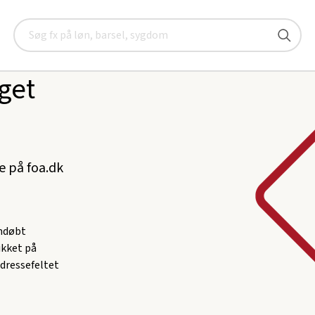
Søg
get
ke på foa.dk
omdøbt
likket på
adressefeltet