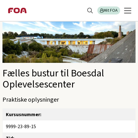
Gå
Gå
Sektions
FOA Vestsjælland
til
til
Mit FOA
menu
Søg
hovedindhold
hovedmenu
Fælles bustur til Boesdal
Oplevelsescenter
Praktiske oplysninger
Kursusnummer:
9999-23-89-15