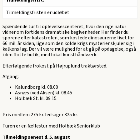
Tilmeldingsfristen er udløbet
Spændende tur til oplevelsescenteret, hvor den rige natur
vidner om fortidens dramatiske begivenheder. Her finder du
sporene efter katastrofen, som kostede dinosaurerne livet for
66 mil. år siden, lige som den kolde krigs mysterier skjuler sig i
kalkens lag. Der vil være mulighed for at gå på opdagelse, også
i den flotte butik, med lokal kunsthåndværk.
Efterfølgende frokost på Højruplund traktørsted.
Afgang:
Kalundborg kl. 08.00
Asnæs (ved Aksen) kl. 08.45
Holbæk St. kl. 09.15.
Pris medlem 275 kr. ledsager 325 kr.
Turen er en fællestur med Holbæk Seniorklub
Tilmelding senest d. 5. august