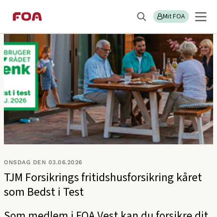
Gå
Gå
Sektions
FOA Vest
til
til
Mit FOA
menu
Søg
hovedindhold
hovedmenu
ONSDAG DEN 03.06.2026
TJM Forsikrings fritidshusforsikring kåret
som Bedst i Test
Som medlem i FOA Vest kan du forsikre dit