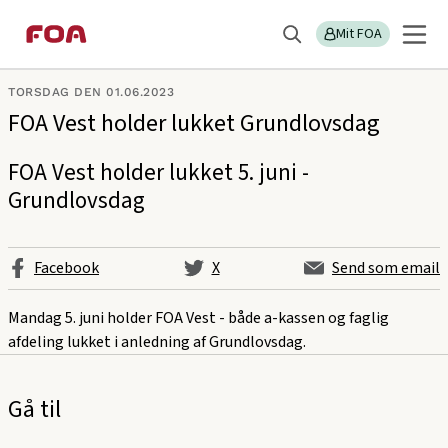
Gå
Gå
Sektions
FOA Vest
til
til
Mit FOA
menu
Søg
hovedindhold
hovedmenu
TORSDAG DEN 01.06.2023
FOA Vest holder lukket Grundlovsdag
FOA Vest holder lukket 5. juni -
Grundlovsdag
Facebook
X
Send som email
Mandag 5. juni holder FOA Vest - både a-kassen og faglig
afdeling lukket i anledning af Grundlovsdag.
Gå til